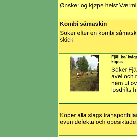
Ønsker og kjøpe helst Værm
Kombi såmaskin
Söker efter en kombi såmaski
skick
Fjäll ko/ kvig
köpes
Söker Fjäl
avel och 
hem utlov
lösdrifts h
Köper alla slags transportbilar
even defekta och obesiktade