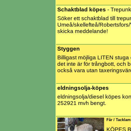
Schaktblad köpes
- Trepunkt
Söker ett schaktblad till trep
Umeå/skellefteå/Robertsfors/
skicka meddelande!
Styggen
Billigast möjliga LITEN stuga
det inte är för trångbott, och
också vara utan taxeringsvär
eldningsolja-köpes
eldningsolja/diesel köpes kon
252921 mvh bengt.
Får / Tackl
KÖPES Bet