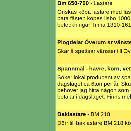
Bm 650-700
- Lastare
Önskas köpa lastare med fä
bara fästen köpes Ilsbo 1000
beteckningar Trima 1310-161
Plogdelar Överum sr vänst
Skär å spettsar vänster till 
Spannmål - havre, korn, ve
Söker lokal producent av span
dagsläget ca 6ton per år. Sku
behöver jag hitta någon som g
betalar i dagsläget. Finns m
Baklastare
- BM 218
Dörr till baklastare BM 218 