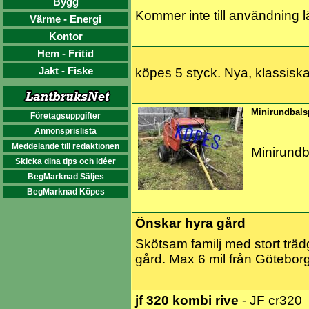
Bygg
Kommer inte till användning lä
Värme - Energi
Kontor
Hem - Fritid
Jakt - Fiske
köpes 5 styck. Nya, klassisk
Minirundbals
Företagsuppgifter
Annonsprislista
Meddelande till redaktionen
Minirund
Skicka dina tips och idéer
BegMarknad Säljes
BegMarknad Köpes
Önskar hyra gård
Skötsam familj med stort träd
gård. Max 6 mil från Göteborg 
jf 320 kombi rive
- JF cr320