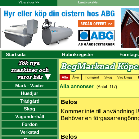
Våra sidor >>
LantbruksNet
Startsida
Rubrikregister
Företags
Alla
Åker
Inomgård
Skog
Väg Bygg
Mark - Växter
Alla annonser
(Antal: 117)
Husdjur
Trädgård
Belos
Skog
Kommer inte till användning lä
Vägunderhåll
Behöver en förgasarrengöring
Fordon
Verkstad
Belos