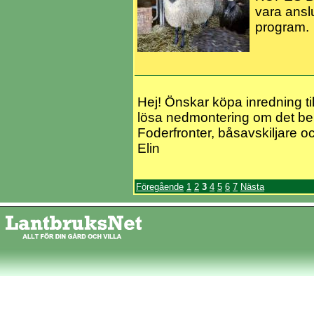
vara anslu
program.
Hej! Önskar köpa inredning t
lösa nedmontering om det beh
Foderfronter, båsavskiljare 
Elin
Föregående
1
2
3
4
5
6
7
Nästa