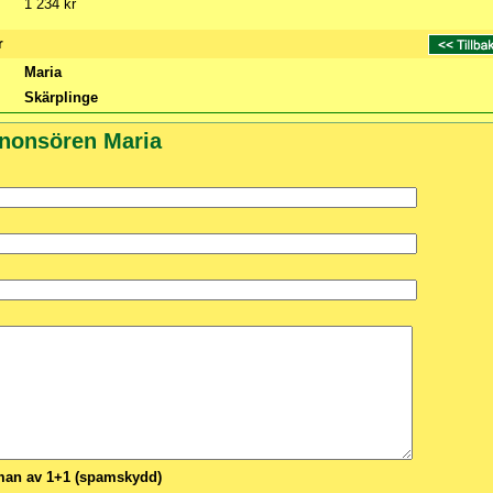
1 234 kr
r
Maria
Skärplinge
nnonsören Maria
n av 1+1 (spamskydd)