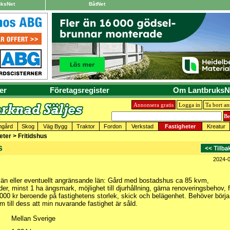
uksNet
BåtNet
er
Företagsregister
Om LantbruksN
Annonsera gratis
Logga in
Ta bort a
mgård
Skog
Väg Bygg
Traktor
Fordon
Verkstad
Fastigheter
Kreatur
ter > Fritidshus
s
2024-
län eller eventuellt angränsande län: Gård med bostadshus ca 85 kvm,
, minst 1 ha ängsmark, möjlighet till djurhållning, gärna renoveringsbehov, f
 000 kr beroende på fastighetens storlek, skick och belägenhet. Behöver börja
m till dess att min nuvarande fastighet är såld.
Mellan Sverige