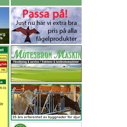
et
nnons
Hö
05-01
ör