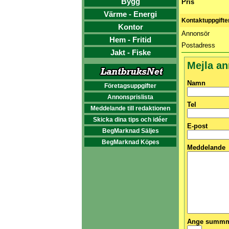
Bygg
Pris
Värme - Energi
Kontaktuppgifte
Kontor
Annonsör
Hem - Fritid
Postadress
Jakt - Fiske
Mejla a
Namn
Företagsuppgifter
Annonsprislista
Tel
Meddelande till redaktionen
Skicka dina tips och idéer
E-post
BegMarknad Säljes
BegMarknad Köpes
Meddelande
Ange summma