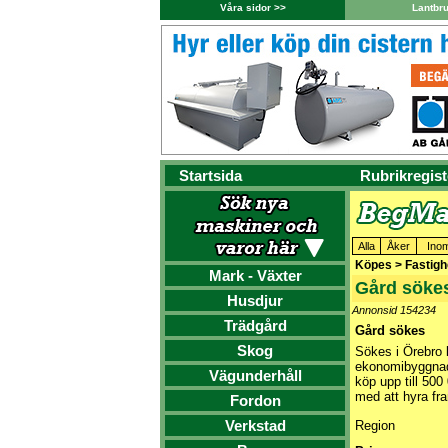
Våra sidor >>
Lantbr
Startsida
Rubrikregist
Alla
Åker
Ino
Köpes > Fastighe
Mark - Växter
Gård söke
Husdjur
Annonsid 154234
Trädgård
Gård sökes
Skog
Sökes i Örebro 
ekonomibyggnader
Vägunderhåll
köp upp till 500
med att hyra fra
Fordon
Verkstad
Region