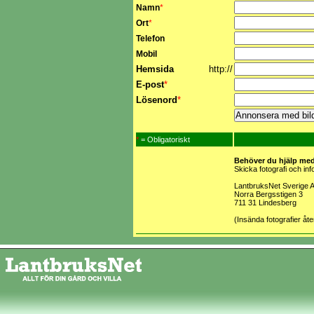
Namn
*
Ort
*
Telefon
Mobil
Hemsida
http://
E-post
*
Lösenord
*
*
= Obligatoriskt
Behöver du hjälp med 
Skicka fotografi och in
LantbruksNet Sverige 
Norra Bergsstigen 3
711 31 Lindesberg
(Insända fotografier åt