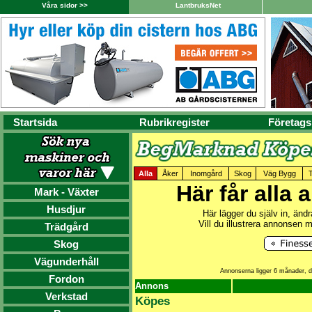
Våra sidor >>
LantbruksNet
Startsida
Rubrikregister
Företags
Alla
Åker
Inomgård
Skog
Väg Bygg
Här får alla 
Mark - Växter
Husdjur
Här lägger du själv in, ändr
Vill du illustrera annonsen m
Trädgård
Skog
Vägunderhåll
Annonserna ligger 6 månader, d
Fordon
Annons
Verkstad
Köpes