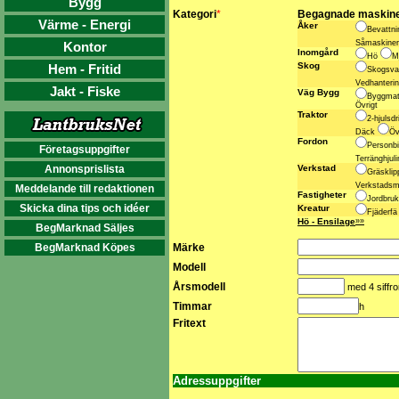
Bygg
Kategori
*
Begagnade maskin
Värme - Energi
Åker
Bevattn
Såmaskine
Kontor
Inomgård
Hö
M
Skog
Hem - Fritid
Skogsv
Vedhanteri
Jakt - Fiske
Väg Bygg
Byggmat
Övrigt
Traktor
2-hjulsd
Däck
Öv
Fordon
Personbi
Företagsuppgifter
Terränghjul
Annonsprislista
Verkstad
Gräskli
Verkstadsm
Meddelande till redaktionen
Fastigheter
Jordbruk
Skicka dina tips och idéer
Kreatur
Fjäderf
Hö - Ensilage
»»
BegMarknad Säljes
BegMarknad Köpes
Märke
Modell
Årsmodell
med 4 siffro
Timmar
h
Fritext
Adressuppgifter