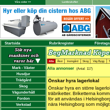
Våra sidor >>
LantbruksNet
Startsida
Rubrikregister
Företags
Alla
Åker
Inomgård
Skog
Väg Bygg
Mark - Växter
Alla annonser
(Antal: 117)
Husdjur
Trädgård
Önskar hyra lagerlokal
Skog
Önskar hyra en större lagerlo
Vägunderhåll
träbriketter. Briketterna komm
Fordon
för att användas i Helsingborg
nära Helsingborg som möjligt
Verkstad