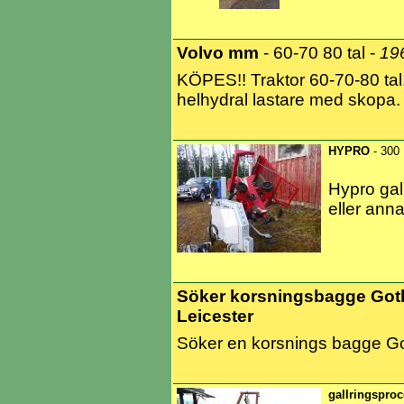
Volvo mm
- 60-70 80 tal -
19
KÖPES!! Traktor 60-70-80 tal
helhydral lastare med skopa.
HYPRO
- 300
Hypro gal
eller anna
Söker korsningsbagge Got
Leicester
Söker en korsnings bagge Got
gallringspro