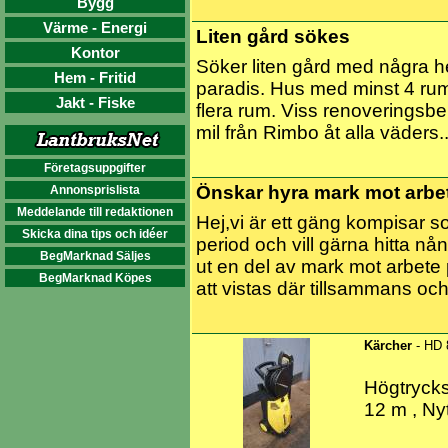
Bygg
Värme - Energi
Liten gård sökes
Kontor
Söker liten gård med några he
Hem - Fritid
paradis. Hus med minst 4 rum 
Jakt - Fiske
flera rum. Viss renoveringsbe
mil från Rimbo åt alla väders..
Företagsuppgifter
Önskar hyra mark mot arbet
Annonsprislista
Meddelande till redaktionen
Hej,vi är ett gäng kompisar so
Skicka dina tips och idéer
period och vill gärna hitta 
BegMarknad Säljes
ut en del av mark mot arbete
BegMarknad Köpes
att vistas där tillsammans och
Kärcher
- HD 
Högtrycks
12 m , Ny