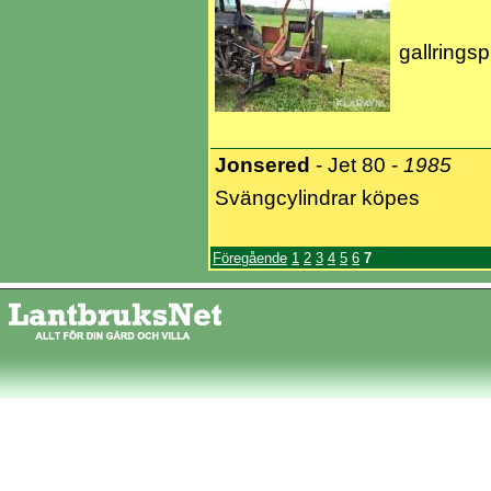
gallrings
Jonsered
- Jet 80 -
1985
Svängcylindrar köpes
Föregående
1
2
3
4
5
6
7