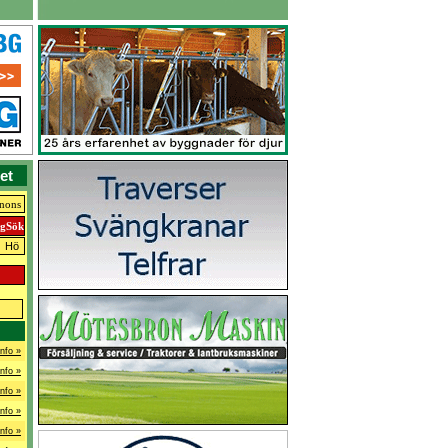
et
nnons
Hö
Info »
Info »
Info »
Info »
Info »