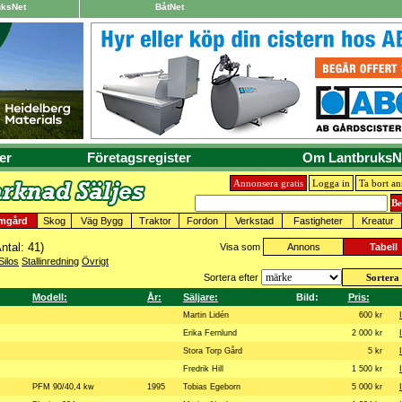
uksNet
BåtNet
er
Företagsregister
Om LantbruksN
Annonsera gratis
Logga in
Ta bort a
mgård
Skog
Väg Bygg
Traktor
Fordon
Verkstad
Fastigheter
Kreatur
ntal: 41)
Visa som
Annons
Tabell
Silos
Stallinredning
Övrigt
Sortera efter
Modell:
År:
Säljare:
Bild:
Pris:
Martin Lidén
600 kr
Erika Fernlund
2 000 kr
Stora Torp Gård
5 kr
Fredrik Hill
1 500 kr
PFM 90/40,4 kw
1995
Tobias Egeborn
5 000 kr