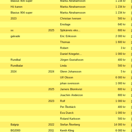
Blasius 904 super
Marita Abrahamsson
1 234 kr
Hö kanon
Marita Abrahamsson
1 234 kr
Blasius 904 super
Marita Abrahamsson
1 234 kr
2023
Christian Iversen
500 kr
Ensilage
640 kr
xx
2025
Sjökärrets eko...
600 kr
galvade
Eric Eriksson
2 000 kr
Thomas
1 600 kr
Robert
3 kr
Daniel Kriegelst...
1 000 kr
Rundbal
Jörgen Gustafsson
400 kr
Rundbalar
Linda
500 kr
2024
2024
Glenn Johansson
5 kr
Ulf Olsson
6 000 kr
johan svensson
1 000 kr
2025
Jarners Blomkvist
600 kr
Joachim Anderzon
800 kr
2023
Rolf
1 000 kr
Per Åkebäck
400 kr
Eva Dueck
1 000 kr
Roland Karlsson
500 kr
Balgrip
2022
Stefan Åkerberg
14 000 kr
BG2000
2011
Kenth Kling
6 000 kr