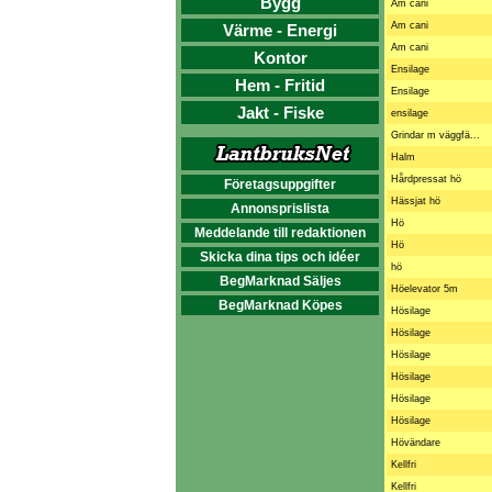
Bygg
Am cani
Am cani
Värme - Energi
Am cani
Kontor
Ensilage
Hem - Fritid
Ensilage
Jakt - Fiske
ensilage
Grindar m väggfä...
Halm
Hårdpressat hö
Företagsuppgifter
Hässjat hö
Annonsprislista
Hö
Meddelande till redaktionen
Hö
Skicka dina tips och idéer
hö
BegMarknad Säljes
Höelevator 5m
BegMarknad Köpes
Hösilage
Hösilage
Hösilage
Hösilage
Hösilage
Hösilage
Hövändare
Kellfri
Kellfri