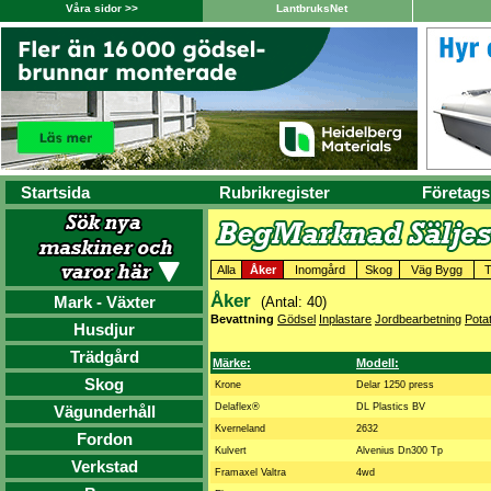
Våra sidor >>
LantbruksNet
Startsida
Rubrikregister
Företags
Alla
Åker
Inomgård
Skog
Väg Bygg
T
Åker
Mark - Växter
(Antal: 40)
Bevattning
Gödsel
Inplastare
Jordbearbetning
Potat
Husdjur
Trädgård
Märke:
Modell:
Skog
Krone
Delar 1250 press
Delaflex®
DL Plastics BV
Vägunderhåll
Kverneland
2632
Fordon
Kulvert
Alvenius Dn300 Tp
Verkstad
Framaxel Valtra
4wd