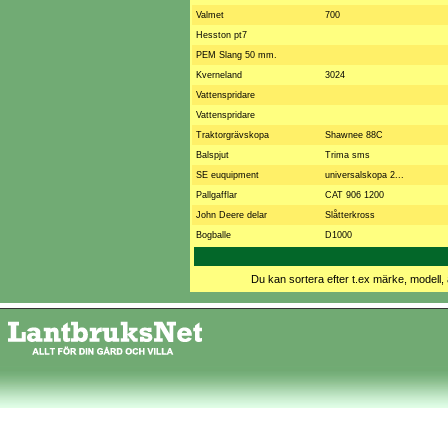
Valmet
700
Hesston pt7
PEM Slang 50 mm.
Kverneland
3024
Vattenspridare
Vattenspridare
Traktorgrävskopa
Shawnee 88C
Balspjut
Trima sms
SE euquipment
universalskopa 2...
Pallgafflar
CAT 906 1200
John Deere delar
Slåtterkross
Bogballe
D1000
Du kan sortera efter t.ex märke, modell, 