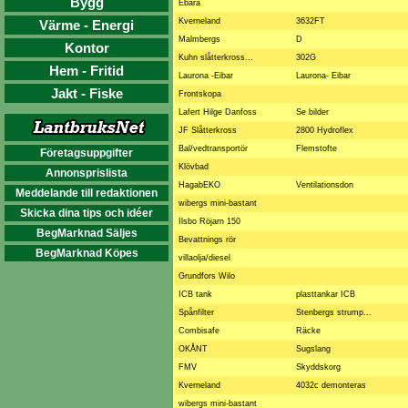
Bygg
Ebara
Kverneland
3632FT
Värme - Energi
Malmbergs
D
Kontor
Kuhn slåtterkross...
302G
Hem - Fritid
Laurona -Eibar
Laurona- Eibar
Jakt - Fiske
Frontskopa
Lafert Hilge Danfoss
Se bilder
JF Slåtterkross
2800 Hydroflex
Bal/vedtransportör
Flemstofte
Företagsuppgifter
Klövbad
Annonsprislista
HagabEKO
Ventilationsdon
Meddelande till redaktionen
wibergs mini-bastant
Skicka dina tips och idéer
Ilsbo Röjarn 150
BegMarknad Säljes
Bevattnings rör
BegMarknad Köpes
villaolja/diesel
Grundfors Wilo
ICB tank
plasttankar ICB
Spånfilter
Stenbergs strump...
Combisafe
Räcke
OKÅNT
Sugslang
FMV
Skyddskorg
Kverneland
4032c demonteras
wibergs mini-bastant