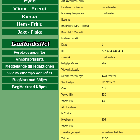
Bygg
AB Överums bruk
Lastare för trepu...
Swedloader
Värme - Energi
Massey fergusson
Hjul vikter
Kontor
Balgrip
Hem - Fritid
Balspjut SMS / Trima
Jakt - Fiske
Bakvikt / Motvikt
Nylare bm700
Drag
1
IH
276 434 444 414
Företagsuppgifter
svensk
Hydraulisk
Annonsprislista
balgrip köpes
alla
Meddelande till redaktionen
Vidvinkelaxel.
Skicka dina tips och idéer
Skärmfästen nya
4wd traktor
BegMarknad Säljes
Snökedjor
12,4/11-32
BegMarknad Köpes
Cav
Dpf
Volvo BM
430
Volvo BM
430
Ålö Lastare
MF sits.
Hydrema
807
Volvo BM
Traktorgaraget
Vi ordnar frakten
Trima
310C