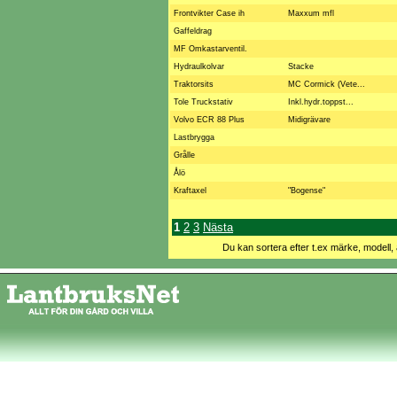
Frontvikter Case ih
Maxxum mfl
Gaffeldrag
MF Omkastarventil.
Hydraulkolvar
Stacke
Traktorsits
MC Cormick (Vete...
Tole Truckstativ
Inkl.hydr.toppst...
Volvo ECR 88 Plus
Midigrävare
Lastbrygga
Grålle
Ålö
Kraftaxel
"Bogense"
1
2
3
Nästa
Du kan sortera efter t.ex märke, modell, 