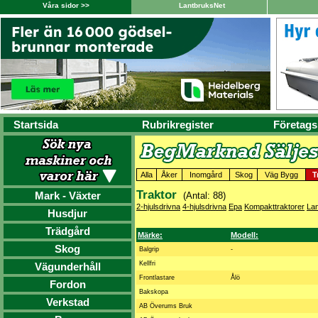
Våra sidor >>
LantbruksNet
Startsida
Rubrikregister
Företags
Alla
Åker
Inomgård
Skog
Väg Bygg
T
Traktor
Mark - Växter
(Antal: 88)
2-hjulsdrivna
4-hjulsdrivna
Epa
Kompakttraktorer
La
Husdjur
Trädgård
Märke:
Modell:
Skog
Balgrip
-
Kellfri
Vägunderhåll
Frontlastare
Ålö
Fordon
Bakskopa
Verkstad
AB Överums Bruk