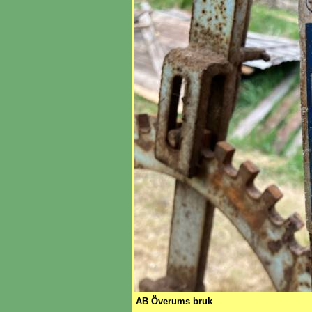
AB Överums bruk