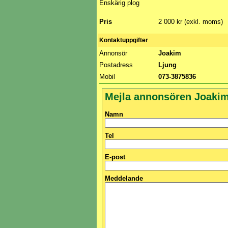
Enskärig plog
Pris
2 000 kr (exkl. moms)
Kontaktuppgifter
Annonsör
Joakim
Postadress
Ljung
Mobil
073-3875836
Mejla annonsören Joaki
Namn
Tel
E-post
Meddelande