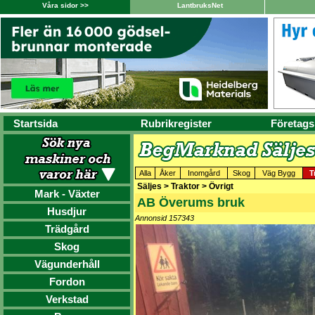
Våra sidor >>
LantbruksNet
Startsida
Rubrikregister
Företags
Alla
Åker
Inomgård
Skog
Väg Bygg
T
Säljes > Traktor > Övrigt
Mark - Växter
AB Överums bruk
Husdjur
Annonsid 157343
Trädgård
Skog
Vägunderhåll
Fordon
Verkstad