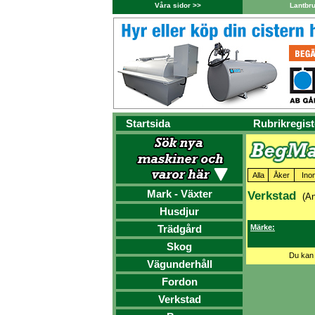
Våra sidor >>
Lantbr
Startsida
Rubrikregist
Alla
Åker
Ino
Mark - Växter
Verkstad
(An
Husdjur
Trädgård
Märke:
Skog
Du kan 
Vägunderhåll
Fordon
Verkstad