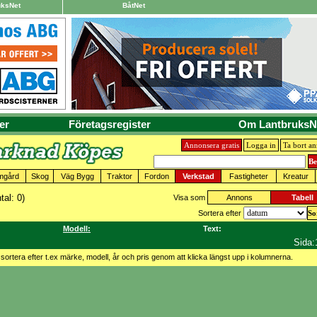
uksNet
BåtNet
er
Företagsregister
Om LantbruksN
Annonsera gratis
Logga in
Ta bort a
mgård
Skog
Väg Bygg
Traktor
Fordon
Verkstad
Fastigheter
Kreatur
tal: 0)
Visa som
Annons
Tabell
Sortera efter
Modell:
Text:
Sida:
sortera efter t.ex märke, modell, år och pris genom att klicka längst upp i kolumnerna.