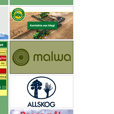
et
nnons
Hö
1 (1)