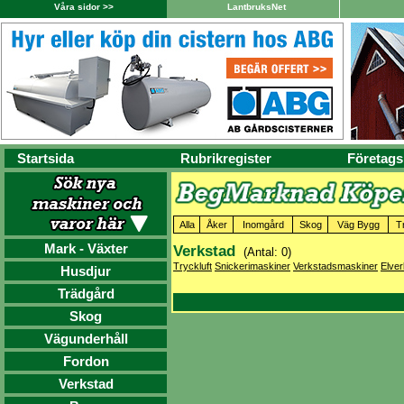
Våra sidor >>
LantbruksNet
Startsida
Rubrikregister
Företags
Alla
Åker
Inomgård
Skog
Väg Bygg
T
Mark - Växter
Verkstad
(Antal: 0)
Tryckluft
Snickerimaskiner
Verkstadsmaskiner
Elver
Husdjur
Trädgård
Skog
Vägunderhåll
Fordon
Verkstad