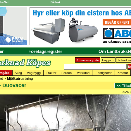
uksNet
BåtNet
er
Företagsregister
Om LantbruksN
Annonsera gratis
Logga in
Ta bort a
omgård
Skog
Väg Bygg
Traktor
Fordon
Verkstad
Fastigheter
Kreatur
d > Mjölkutrustning
 - Duovacer
2026-