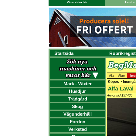
Våra sidor >>
Lantbr
Startsida
Rubrikregist
Alla
Åker
In
Köpes > Inomgår
Mark - Växter
Alfa Laval
Husdjur
Annonsid 157435
Trädgård
Skog
Vägunderhåll
Fordon
Verkstad