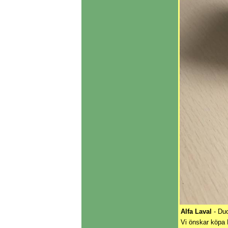
Alfa Laval
- Du
Vi önskar köpa 