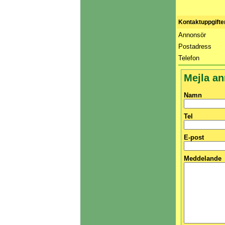
Kontaktuppgifte
Annonsör
Postadress
Telefon
Mejla a
Namn
Tel
E-post
Meddelande