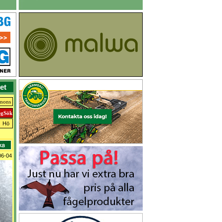
et
nnons
Hö
06-04