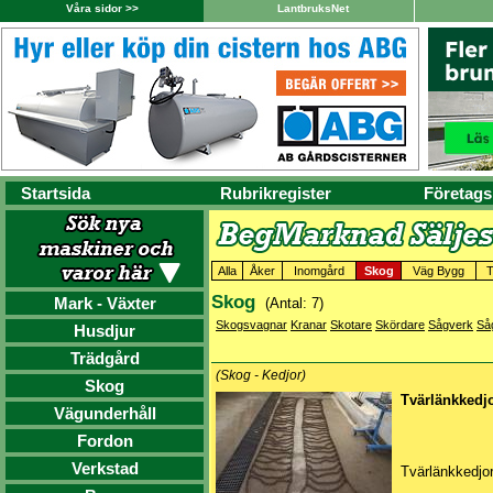
Våra sidor >>
LantbruksNet
Startsida
Rubrikregister
Företags
Alla
Åker
Inomgård
Skog
Väg Bygg
T
Skog
Mark - Växter
(Antal: 7)
Skogsvagnar
Kranar
Skotare
Skördare
Sågverk
Så
Husdjur
Trädgård
(Skog - Kedjor)
Skog
Tvärlänkkedj
Vägunderhåll
Fordon
Verkstad
Tvärlänkkedjor