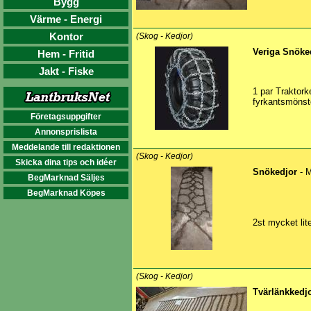
Bygg
Värme - Energi
Kontor
(Skog - Kedjor)
Veriga Snöke
Hem - Fritid
Jakt - Fiske
1 par Traktork
fyrkantsmönste
Företagsuppgifter
Annonsprislista
Meddelande till redaktionen
(Skog - Kedjor)
Skicka dina tips och idéer
Snökedjor
- M
BegMarknad Säljes
BegMarknad Köpes
2st mycket li
(Skog - Kedjor)
Tvärlänkkedj