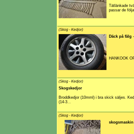
Tätlänkade tv
passar de följa
(Skog - Kedjor)
Däck på fälg
-
HANKOOK OPT
(Skog - Kedjor)
Skogskedjor
Broddkedjor (10mml) i bra skick säljes. Ked
(14-3...
(Skog - Kedjor)
skogsmaski