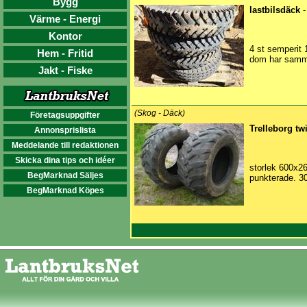
Bygg
lastbilsdäck
-
Värme - Energi
Kontor
4 st semperit 
Hem - Fritid
dom har samma
Jakt - Fiske
(Skog - Däck)
Företagsuppgifter
Trelleborg t
Annonsprislista
Meddelande till redaktionen
Skicka dina tips och idéer
storlek 600x26,
BegMarknad Säljes
punkterade. 3
BegMarknad Köpes