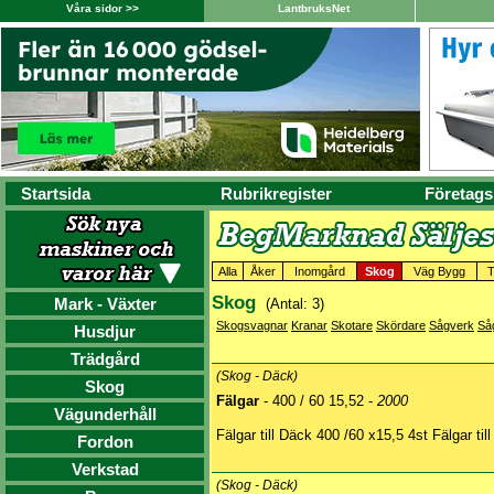
Våra sidor >>
LantbruksNet
Startsida
Rubrikregister
Företags
Alla
Åker
Inomgård
Skog
Väg Bygg
T
Skog
Mark - Växter
(Antal: 3)
Skogsvagnar
Kranar
Skotare
Skördare
Sågverk
Så
Husdjur
Trädgård
(Skog - Däck)
Skog
Fälgar
- 400 / 60 15,52 -
2000
Vägunderhåll
Fälgar till Däck 400 /60 x15,5 4st Fälgar til
Fordon
Verkstad
(Skog - Däck)