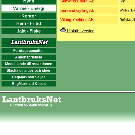
Bygg
SunWind Energi AB
Olja
Värme - Energi
Sunwind Gylling AB
Wallas, Di
Kontor
Viking Yachting AB
Refleks ol
Hem - Fritid
Jakt - Fiske
Utskriftsversion
Företagsuppgifter
Annonsprislista
Meddelande till redaktionen
Skicka dina tips och idéer
BegMarknad Säljes
BegMarknad Köpes