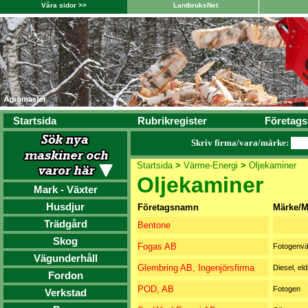
Våra sidor >>
LantbruksNet
Startsida
Rubrikregister
Företags
Skriv firma/vara/märke:
Startsida
>
Värme-Energi
>
Oljekaminer
Oljekaminer
Mark - Växter
Husdjur
Företagsnamn
Märke/M
Trädgård
Bentone
Skog
Fogas AB
Fotogenv
Vägunderhåll
Glembring AB, Ingenjörsfirma
Diesel, eld
Fordon
POD, AB
Fotogen
Verkstad