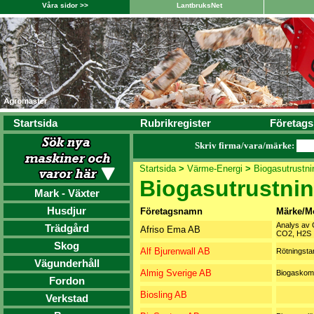
Våra sidor >>
LantbruksNet
Startsida
Rubrikregister
Företags
Skriv firma/vara/märke:
Startsida
>
Värme-Energi
>
Biogasutrustni
Biogasutrustni
Mark - Växter
Husdjur
Företagsnamn
Märke/M
Analys av 
Trädgård
Afriso Ema AB
CO2, H2S
Skog
Alf Bjurenwall AB
Rötningsta
Vägunderhåll
Almig Sverige AB
Biogaskom
Fordon
Biosling AB
Verkstad