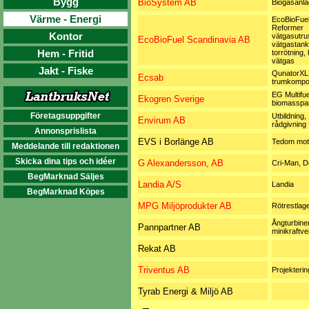
Bygg
BioSystem AB
Biogasanlä
Värme - Energi
EcoBioFuel
Reformer
Kontor
vätgasutrus
EcoBioFuel Scandinavia AB
vätgastanks
Hem - Fritid
torrötning,
vätgas
Jakt - Fiske
QunatorXL
Ecsab
trumkompo
EG Multifue
Ekogren Sverige
biomasspa
Företagsuppgifter
Utbildning,
Envirum AB
rådgivning
Annonsprislista
EVS i Borlänge AB
Tedom mot
Meddelande till redaktionen
Skicka dina tips och idéer
G Alexandersson, AB
Cri-Man, 
BegMarknad Säljes
Landia A/S
Landia
BegMarknad Köpes
MPG Miljöprodukter AB
Rötrestlag
Ångturbiner
Pannpartner AB
minikraftve
Rekat AB
Triventus AB
Projekterin
Tyrab Energi & Miljö AB