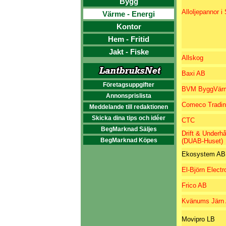
Bygg
Alloljepannor 
Värme - Energi
Kontor
Hem - Fritid
Jakt - Fiske
Allskog
Baxi AB
Företagsuppgifter
BVM ByggVärm
Annonsprislista
Comeco Tradi
Meddelande till redaktionen
Skicka dina tips och idéer
CTC
BegMarknad Säljes
Drift & Underhå
BegMarknad Köpes
(DUAB-Huset)
Ekosystem AB
El-Björn Electr
Frico AB
Kvänums Järn
Movipro LB