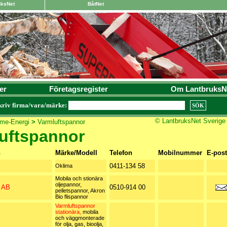
uksNet
BåtNet
er
Företagsregister
Om LantbruksN
kriv firma/vara/märke:
© LantbruksNet Sverige
me-Energi
>
Varmluftspannor
uftspannor
n
Märke/Modell
Telefon
Mobilnummer
E-post
0411-134 58
Oklima
Mobila och stionära
oljepannor,
 AB
0510-914 00
pelletspannor, Akron
Bio flispannor
Varmluftspannor
stationära,
mobila
och väggmonterade
för olja, gas, bioolja,