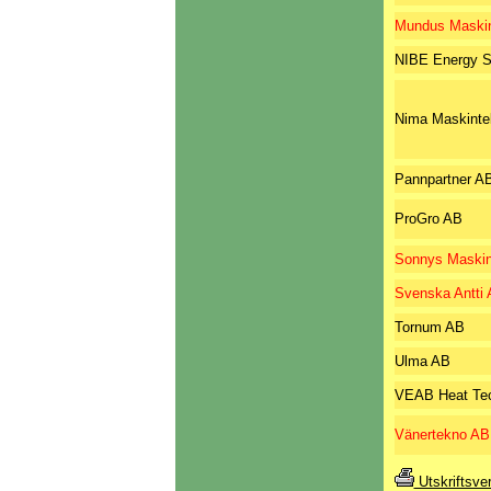
Mundus Maski
NIBE Energy 
Nima Maskinte
Pannpartner A
ProGro AB
Sonnys Maskin
Svenska Antti
Tornum AB
Ulma AB
VEAB Heat Te
Vänertekno AB
Utskriftsve