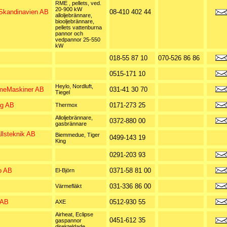
RME , pellets, ved.
20-900 kW
i Skandinavien AB
08-410 402 44
alloljebrännare,
biooljebrännare,
pellets vattenburna
pannor och
vedpannor 25-550
kW
018-55 87 10
070-526 86 86
0515-171 10
Heylo, Nordluft,
eMaskiner AB
031-41 30 70
Tiegel
ng AB
0171-273 25
Thermox
Alloljebrännare,
0372-880 00
gasbrännare
llsteknik AB
Biemmedue, Tiger
0499-143 19
King
0291-203 93
o AB
0371-58 81 00
El-Björn
031-336 86 00
Värmefläkt
 AB
0512-930 55
AXE
Airheat, Eclipse
0451-612 35
gaspannor
direkteldade