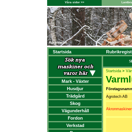
Våra sidor >>
Lantbr
Startsida
Rubrikregist
S
Startsida
>
Vär
Varml
Mark - Växter
Husdjur
Företagsnam
Trädgård
Agrotech AB
Skog
Akronmaskiner
Vägunderhåll
Fordon
Verkstad