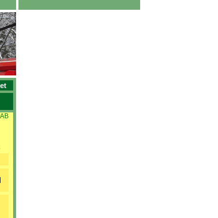
et
 AB