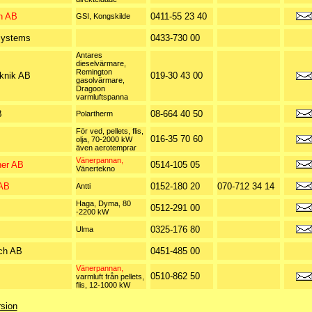
n AB
0411-55 23 40
GSI, Kongskilde
Systems
0433-730 00
Antares
dieselvärmare,
Remington
knik AB
019-30 43 00
gasolvärmare,
Dragoon
varmluftspanna
B
08-664 40 50
Polartherm
För ved, pellets, flis,
016-35 70 60
olja, 70-2000 kW
även aerotemprar
Vänerpannan,
er AB
0514-105 05
Vänertekno
 AB
0152-180 20
070-712 34 14
Antti
Haga, Dyma, 80
0512-291 00
-2200 kW
0325-176 80
Ulma
ch AB
0451-485 00
Vänerpannan,
0510-862 50
varmluft från pellets,
flis, 12-1000 kW
rsion