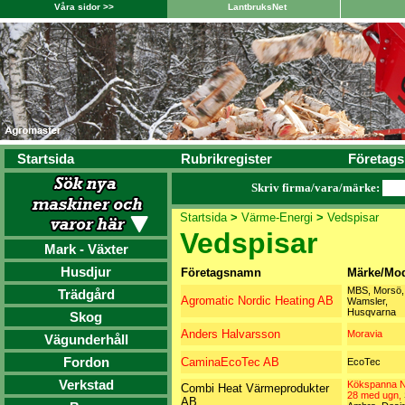
Våra sidor >>
LantbruksNet
Startsida
Rubrikregister
Företags
Skriv firma/vara/märke:
Startsida
>
Värme-Energi
>
Vedspisar
Vedspisar
Mark - Växter
Husdjur
Företagsnamn
Märke/Mod
MBS, Morsö,
Trädgård
Agromatic Nordic Heating AB
Wamsler,
Husqvarna
Skog
Anders Halvarsson
Moravia
Vägunderhåll
Fordon
CaminaEcoTec AB
EcoTec
Verkstad
Kökspanna 
Combi Heat Värmeprodukter
28 med ugn,
AB