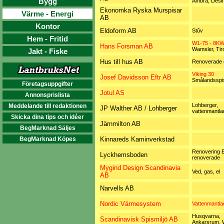
Bygg
Ambra, Desi
Ekonomka Ryska Murspisar
Värme - Energi
AB
Kontor
Eldoform AB
Stûv
Hem - Fritid
W1-75 - 8KW
Hans Forsman AB
Wamsler, Tiro
Jakt - Fiske
Hus till hus AB
Renoverade 
Viking 30
Josef Davidsson Eftr AB
Smålandsspi
Företagsuppgifter
Jotul AS
Annonsprislista
Lohberger,
Meddelande till redaktionen
JP Walther AB / Lohberger
vattenmantla
Skicka dina tips och idéer
Järnmilton AB
BegMarknad Säljes
BegMarknad Köpes
Kinnareds Kaminverkstad
Renovering 
Lyckhemsboden
renoverade
Mygind Design Scandinavia
Ved, gas, el
AB
Narvells AB
Nordic Värmesystem
Vattenmantla
Husqvarna,
Scandinavisk Spismiljö AB
Ankarsrum, 