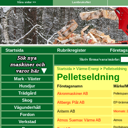
Våra sidor >>
LantbruksNet
Startsida
Rubrikregister
Företags
Skriv firma/vara/märke:
Startsida
>
Värme-Energi
>
Pelletseldning
Pelletseldning
Mark - Växter
Husdjur
Företagsnamn
Märke/M
Trädgård
Akronmaskiner AB
Pelletspan
Skog
Altbergs Plåt AB
EP-bränna
Vägunderhåll
Ariterm AB
Miomatic 2
Fordon
Atmos Suemax Värme AB
Atmos
Verkstad
Perifalpan