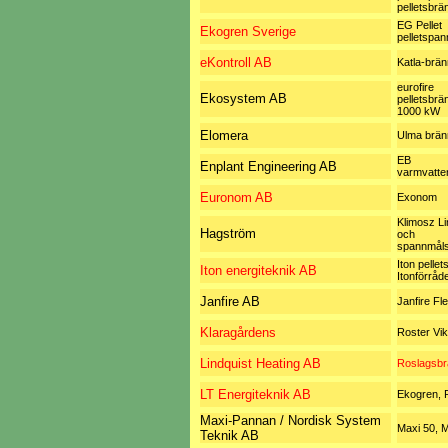
pelletsbrä
EG Pellet
Ekogren Sverige
pelletspan
eKontroll AB
Katla-brä
eurofire
Ekosystem AB
pelletsbrä
1000 kW
Elomera
Ulma brän
EB
Enplant Engineering AB
varmvatte
Euronom AB
Exonom
Klimosz Li
Hagström
och
spannmål
Iton pelle
Iton energiteknik AB
Itonförråde
Janfire AB
Janfire Fl
Klaragårdens
Roster Vik
Lindquist Heating AB
Roslagsbr
LT Energiteknik AB
Ekogren, P
Maxi-Pannan / Nordisk System
Maxi 50, M
Teknik AB