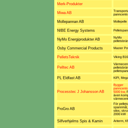
Merk-Produkter
Transport
Miwa AB
panncentr
Mollepannan AB
Mollepelle
NIBE Energy Systems
Pelletspan
NyMo
NyMo Energiprodukter AB
pelletsbrä
Osby Commercial Products
Master P
PelletsTeknik
Viking B16
Värmecentr
Pelltec AB
pelletsbrä
pelletspan
PL Eldfast AB
KIPI, Meg
Bygger
panncentra
Processtec J Johansson AB
5000 kw,
F
även komp
värmecent
För pellets
spannmål, 
ProGro AB
silos, skru
2000 kW
Silfverhjelms Spis & Kamin
Ariterm, 