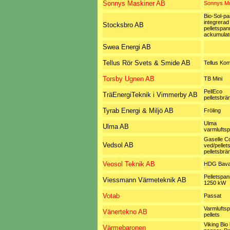
Sonnys Maskiner AB
Sonnys Mu
Bio-Sol-p
integrerad
Stocksbro AB
pelletspan
ackumulat
Swea Energi AB
Tellus Rör Svets & Smide AB
Tellus Ko
Torsby Ugnen AB
TB Mini
PellEco
TräEnergiTeknik i Vimmerby AB
pelletsbrä
Tyrab Energi & Miljö AB
Fröling
Ulma
Ulma AB
varmlufts
Gaselle C
Vedsol AB
ved/pellets
pelletsbrä
Veosol Teknik AB
HDG Bava
Pelletspan
Viessmann Värmeteknik AB
1250 kW
Votab
Passat
Varmluftsp
Vänertekno AB
pellets
Viking Bio
Värmebaronen