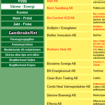
Bygg
Baxi AB
värmecent
Värme - Energi
Bernt Sandberg AB
Pelletscent
Kontor
Bio Comfo
pelletsbrä
Hem - Fritid
Bio Comfort SCEAB
pannor, l
optimerad
Jakt - Fiske
BioBjörn
BioBjörn / Energibiten
pelletsbrä
Bioflex Innovation AB
BioFlex
Företagsuppgifter
Herz Pelle
60 kW,
He
Annonsprislista
Firematic 
Biotherm Heat AB
Meddelande till redaktionen
kW,
Herz 
Uniconfort
Skicka dina tips och idéer
kompletta
väremcent
BegMarknad Säljes
ETA PU 7,
Biovärme Sverige AB
BegMarknad Köpes
15kW
BN Energikonsult AB
Twinheat
Clean Burn Trading AB
Catfire
Pelletsbrä
Combi Heat Värmeprodukter AB
Calero 200
pelletspan
Derome Bioenergi AB
Biotechpa
Effecta kom
Effecta AB
pelletspan