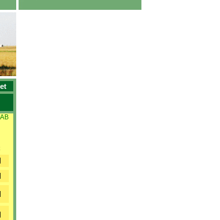
et
 AB