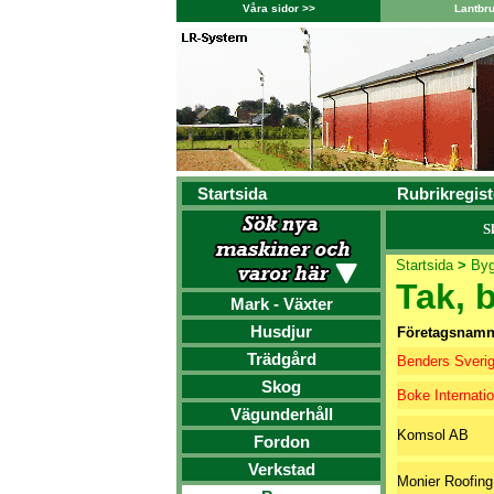
Våra sidor >>
Lantbr
Startsida
Rubrikregist
S
Startsida
>
By
Tak, 
Mark - Växter
Husdjur
Företagsnam
Trädgård
Benders Sveri
Skog
Boke Internati
Vägunderhåll
Komsol AB
Fordon
Verkstad
Monier Roofin