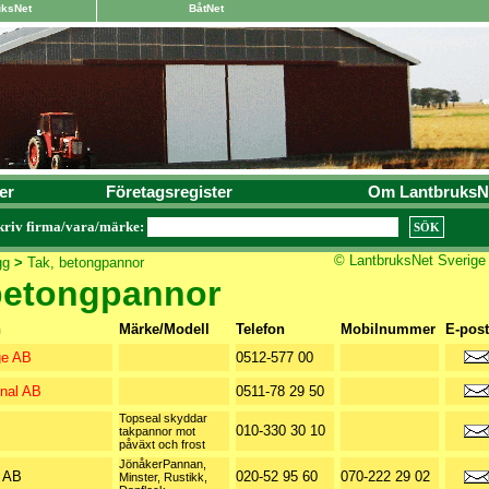
uksNet
BåtNet
er
Företagsregister
Om LantbruksN
kriv firma/vara/märke:
© LantbruksNet Sverige
gg
>
Tak, betongpannor
betongpannor
n
Märke/Modell
Telefon
Mobilnummer
E-post
ge AB
0512-577 00
onal AB
0511-78 29 50
Topseal skyddar
010-330 30 10
takpannor mot
påväxt och frost
JönåkerPannan,
g AB
020-52 95 60
070-222 29 02
Minster, Rustikk,