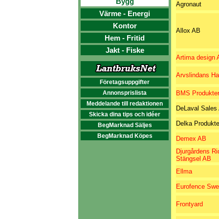
Bygg
Agronaut
Värme - Energi
Kontor
Allox AB
Hem - Fritid
Jakt - Fiske
Artima design 
Arvslindans Ha
Företagsuppgifter
Annonsprislista
BMS Produkte
Meddelande till redaktionen
DeLaval Sales
Skicka dina tips och idéer
Delka Produkt
BegMarknad Säljes
BegMarknad Köpes
Demex AB
Djurgårdens Ri
Stängsel AB
Ellma
Eurofence Sw
Frontyard