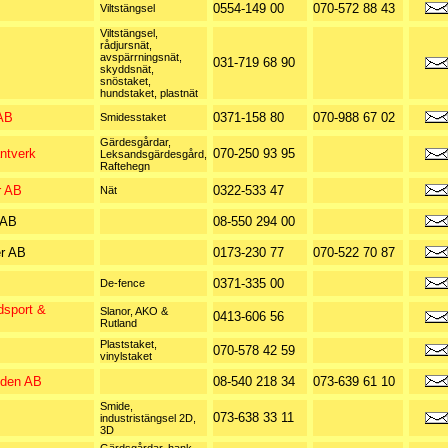
0554-149 00
070-572 88 43
Viltstängsel
Viltstängsel,
rådjursnät,
avspärrningsnät,
031-719 68 90
skyddsnät,
snöstaket,
hundstaket, plastnät
AB
0371-158 80
070-988 67 02
Smidesstaket
Gärdesgårdar,
ntverk
070-250 93 95
Leksandsgärdesgård,
Raftehegn
r AB
0322-533 47
Nät
 AB
08-550 294 00
er AB
0173-230 77
070-522 70 87
0371-335 00
De-fence
dsport &
Slanor, AKO &
0413-606 56
Rutland
Plaststaket,
070-578 42 59
vinylstaket
eden AB
08-540 218 34
073-639 61 10
Smide,
073-638 33 11
industristängsel 2D,
3D