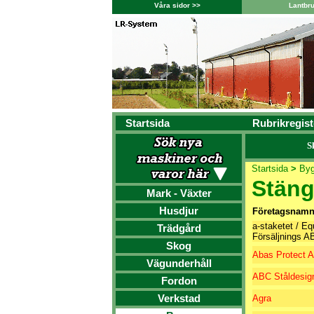
Våra sidor >>
Lantbr
Startsida
Rubrikregist
S
Startsida
>
By
Stäng
Mark - Växter
Husdjur
Företagsnam
a-staketet / Eq
Trädgård
Försäljnings A
Skog
Abas Protect 
Vägunderhåll
ABC Ståldesig
Fordon
Verkstad
Agra