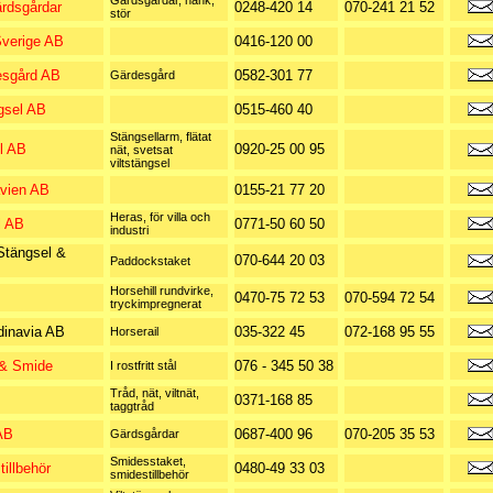
Gärdsgårdar, hank,
rdsgårdar
0248-420 14
070-241 21 52
stör
Sverige AB
0416-120 00
esgård AB
0582-301 77
Gärdesgård
gsel AB
0515-460 40
Stängsellarm, flätat
l AB
0920-25 00 95
nät, svetsat
viltstängsel
vien AB
0155-21 77 20
Heras, för villa och
l AB
0771-50 60 50
industri
tängsel &
070-644 20 03
Paddockstaket
Horsehill rundvirke,
0470-75 72 53
070-594 72 54
tryckimpregnerat
dinavia AB
035-322 45
072-168 95 55
Horserail
& Smide
076 - 345 50 38
I rostfritt stål
Tråd, nät, viltnät,
0371-168 85
taggtråd
AB
0687-400 96
070-205 35 53
Gärdsgårdar
Smidesstaket,
illbehör
0480-49 33 03
smidestillbehör