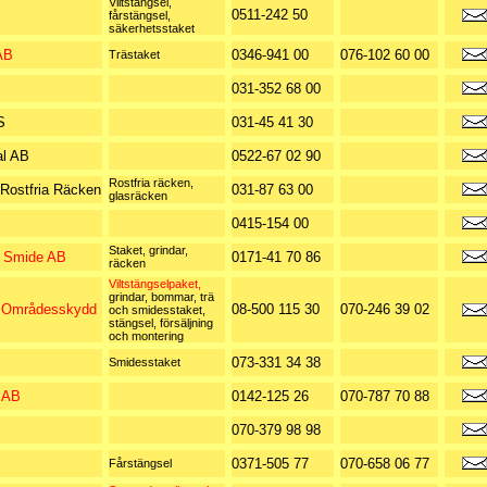
Viltstängsel,
0511-242 50
fårstängsel,
säkerhetsstaket
AB
0346-941 00
076-102 60 00
Trästaket
031-352 68 00
S
031-45 41 30
al AB
0522-67 02 90
Rostfria räcken,
Rostfria Räcken
031-87 63 00
glasräcken
0415-154 00
Staket, grindar,
& Smide AB
0171-41 70 86
räcken
Viltstängselpaket,
grindar, bommar, trä
 Områdesskydd
08-500 115 30
070-246 39 02
och smidesstaket,
stängsel, försäljning
och montering
073-331 34 38
Smidesstaket
 AB
0142-125 26
070-787 70 88
070-379 98 98
0371-505 77
070-658 06 77
Fårstängsel