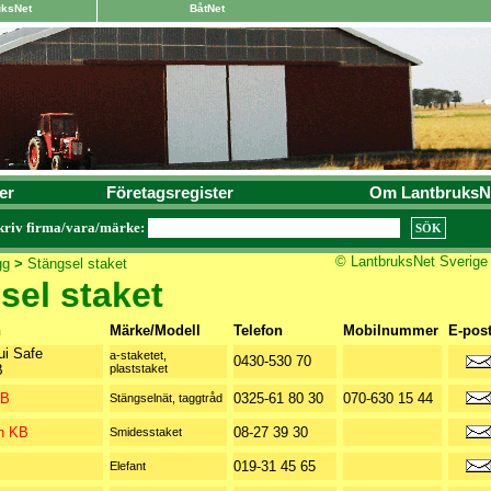
uksNet
BåtNet
er
Företagsregister
Om LantbruksN
kriv firma/vara/märke:
© LantbruksNet Sverige
gg
>
Stängsel staket
sel staket
n
Märke/Modell
Telefon
Mobilnummer
E-pos
ui Safe
a-staketet,
0430-530 70
B
plaststaket
AB
0325-61 80 30
070-630 15 44
Stängselnät, taggtråd
n KB
08-27 39 30
Smidesstaket
019-31 45 65
Elefant