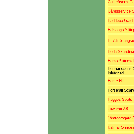
Gulleråsens Gä
Gårdsservice 
Haddebo Gärd
Halsängs Stän
HEAB Stängse
Heda Skandina
Heras Stängse
Hermanssons S
Inhägnad
Horse Hill
Horserail Scan
Hågges Svets 
Jowema AB
Jämtgärsgård 
Kalmar Smidest