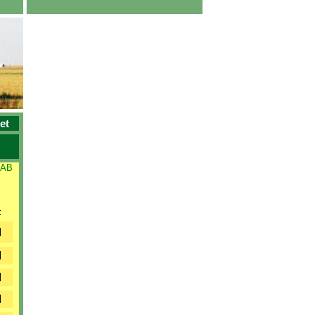
et
 AB
t