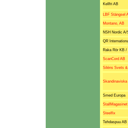
Kellfri AB
LBF Stängsel 
Montano, AB
NSH Nordic A/
QR Internation
Raka Rör KB / 
ScanCord AB
Siléns Svets 
Skandinaviska
Smed Europa
StallMagasinet
Steelfix
Tehdaspuu AB