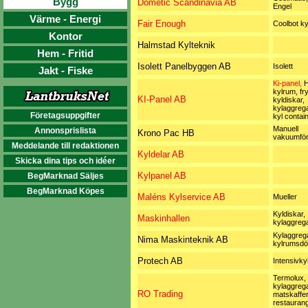
Bygg
Dometic Scandinavia AB
Engel
Värme - Energi
Fair Enough
Coolbot ky
Kontor
Halmstad Kylteknik
Hem - Fritid
Isolett Panelbyggen AB
Isolett
Jakt - Fiske
Ki-panel,
H
kylrum, fr
KI-Panel AB
kyldiskar,
kylaggrega
Företagsuppgifter
kyl contai
Manuell
Annonsprislista
Krono Pac HB
vakuumfö
Meddelande till redaktionen
Kyldelar AB
Skicka dina tips och idéer
Kylpanel AB
BegMarknad Säljes
BegMarknad Köpes
Maléns Kylservice AB
Mueller
Kyldiskar,
Maskinhallen
kylaggreg
Kylaggrega
Nima Maskinteknik AB
kylrumsdö
Protech AB
Intensivky
Termolux,
kylaggrega
RO Trading
matskaffer
restaurang