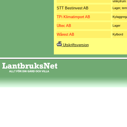
vinkylrum
STT Bestinvest AB
Lager, tem
TPi Klimatimport AB
Kylaggreg
Ultec AB
Lager
Wårest AB
Kylbord
Utskriftsversion