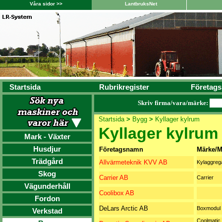
Våra sidor >>
LantbruksNet
Startsida
Rubrikregister
Företags
Skriv firma/vara/märke:
Startsida
>
Bygg
>
Kyllager kylrum
Kyllager kylrum
Mark - Växter
Husdjur
Företagsnamn
Märke/M
Trädgård
Allvärmeteknik KVV AB
Kylaggreg
Skog
Carrier AB
Carrier
Vägunderhåll
Coolibox AB
Fordon
DeLars Arctic AB
Boxmodul
Verkstad
Coolmatic,