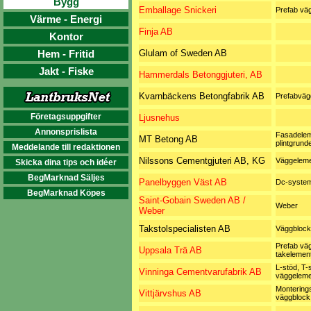
Bygg
Emballage Snickeri
Prefab vä
Värme - Energi
Finja AB
Kontor
Hem - Fritid
Glulam of Sweden AB
Jakt - Fiske
Hammerdals Betonggjuteri, AB
Kvarnbäckens Betongfabrik AB
Prefabväg
Företagsuppgifter
Ljusnehus
Annonsprislista
Fasadelem
MT Betong AB
plintgrund
Meddelande till redaktionen
Nilssons Cementgjuteri AB, KG
Väggelem
Skicka dina tips och idéer
BegMarknad Säljes
Panelbyggen Väst AB
Dc-syste
BegMarknad Köpes
Saint-Gobain Sweden AB /
Weber
Weber
Takstolspecialisten AB
Väggblock
Prefab väg
Uppsala Trä AB
takelemen
L-stöd, T-
Vinninga Cementvarufabrik AB
väggeleme
Monterings
Vittjärvshus AB
väggblock