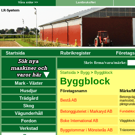
Våra sidor >>
LantbruksNet
Startsida
Rubrikregister
Företags
Skriv firma/vara/märke:
Startsida
>
Bygg
>
Byggblock
Byggblock
Mark - Växter
Husdjur
Företagsnamn
Märke/M
Betongväg
Trädgård
Bestå AB
markstöd,
plintgrund
Skog
Betonggjuteriet i Markaryd AB
Fundabloc
Vägunderhåll
Fordon
Boke International AB
Väggblock
Verkstad
Byggstommar i Mönsterås AB
Trästomm