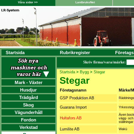
Våra sidor >>
LantbruksNet
Startsida
Rubrikregister
Företags
Skriv firma/vara/märke:
Startsida
>
Bygg
>
Stegar
Stegar
Mark - Växter
Husdjur
Företagsnamn
Märke/M
Trädgård
GSP Produktion AB
Räddnings
Skog
Guarana Import
Yrkessteg
Vägunderhåll
Även bocka
Hultafors AB
vägg- och 
Fordon
ställningar
Verkstad
Lumilite AB
Wakü