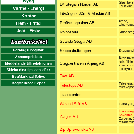
Bygg
Glasfibers
LV Stegar i Norden AB
Louisville
Värme - Energi
Lövångers Järn & Maskin AB
Kontor
Xtend,
Hem - Fritid
Proffsmagasinet AB
teleskops
Jakt - Fiske
Rhinostore
Rhino steg
Scando Stegar AB
Företagsuppgifter
Skeppshultstegen
Skeppshul
Annonsprislista
Även takst
rullställnin
Stegcentralen i Årjäng AB
Meddelande till redaktionen
spec.konst
fallskydd
Skicka dina tips och idéer
Tawi AB
BegMarknad Säljes
BegMarknad Köpes
Telesteps,
Telesteps AB
teleskops
Trappcenter
Weland Stål AB
Takskydd,
Trappsteg
Seventec,
Zarges AB
Eurostar,
fasadställ
Zip-Up Svenska AB