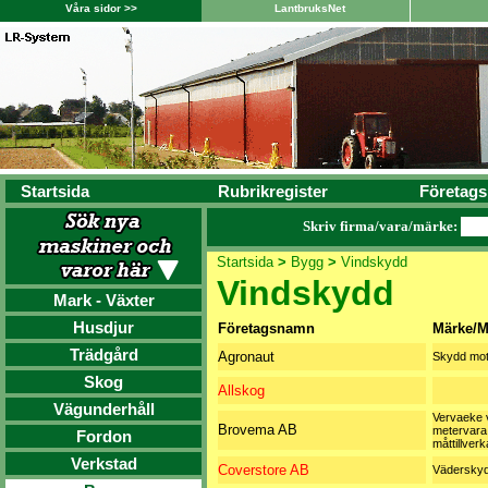
Våra sidor >>
LantbruksNet
Startsida
Rubrikregister
Företags
Skriv firma/vara/märke:
Startsida
>
Bygg
>
Vindskydd
Vindskydd
Mark - Växter
Husdjur
Företagsnamn
Märke/M
Trädgård
Agronaut
Skydd mot
Skog
Allskog
Vägunderhåll
Vervaeke v
Brovema AB
metervara
Fordon
måttillverk
Verkstad
Coverstore AB
Vädersky