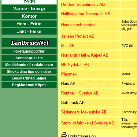
Bygg
De Boer Scandinavia AB
Värme - Energi
Hallbyggarna-Jonsereds AB
Kontor
John Boot
Hem - Fritid
Hunden och herden
vindskydd 
får, gris
Jakt - Fiske
Jensen Protect AB
MIT AB
PVC tält
Företagsuppgifter
Norrlands Hall & Kapell AB
Annonsprislista
NR Sydstall HB
Meddelande till redaktionen
Skicka dina tips och idéer
Playmek
Mobilt
BegMarknad Säljes
Rais AB
Flyttbara
BegMarknad Köpes
Renthall i Sverige AB
Även uthy
Safetrack AB
Sjölanders Mekaniska AB
CombiSky
Tält,
Storbildsfabriken i Sverige AB
evenemang
förvaringst
Utskriftsversion