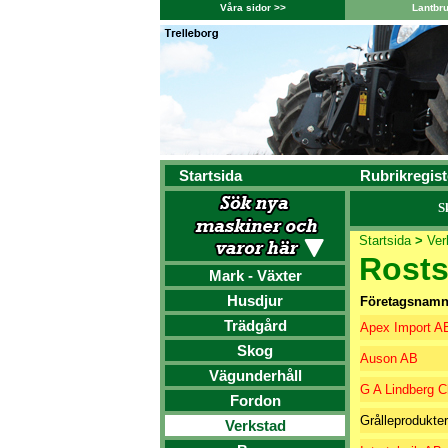
Våra sidor >>
Lantbr
Startsida
Rubrikregist
S
Startsida
>
Ver
Rost
Mark - Växter
Husdjur
Företagsnam
Trädgård
Apex Import A
Skog
Auson AB
Vägunderhåll
G A Lindberg 
Fordon
Grålleprodukte
Verkstad