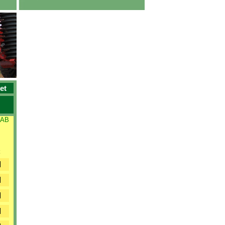
et
 AB