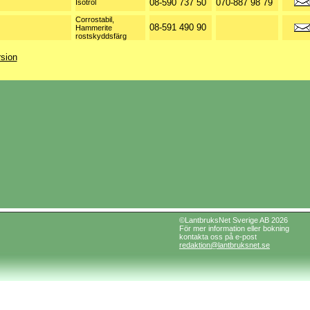
08-590 737 50
070-887 98 79
Isotrol
Corrostabil,
08-591 490 90
Hammerite
rostskyddsfärg
rsion
©LantbruksNet Sverige AB 2026
För mer information eller bokning
kontakta oss på e-post
redaktion@lantbruksnet.se