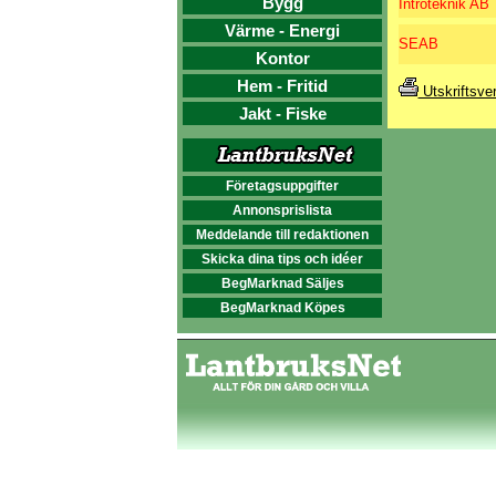
Bygg
Introteknik AB
Värme - Energi
SEAB
Kontor
Hem - Fritid
Utskriftsve
Jakt - Fiske
Företagsuppgifter
Annonsprislista
Meddelande till redaktionen
Skicka dina tips och idéer
BegMarknad Säljes
BegMarknad Köpes