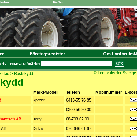
uksNet
BåtNet
er
Företagsregister
Om LantbruksN
kriv firma/vara/märke:
© LantbruksNet Sverige
kstad
>
Rostskydd
skydd
n
Märke/Modell
Telefon
Mobilnummer
E-post
B
0413-55 76 85
Apexior
0300-56 20 00
Chemtech AB
08-703 02 00
Tectyl
r AB
070-646 61 67
Dinitrol