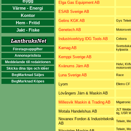
Bygg
Elga Gas Equipment AB
Värme - Energi
ESAB Sverige AB
Kontor
Gelins KGK AB
Gys Telwi
Hem - Fritid
Jakt - Fiske
Genetech AB
Motorsvet
Industriverktyg IDG Tools AB
Cebora
Svetsduka
Karnag AB
Företagsuppgifter
kylpasta
Annonsprislista
Kemppi Sverige AB
Meddelande till redaktionen
Helvi, KV
Kvänums Järn AB
motorsvet
Skicka dina tips och idéer
BegMarknad Säljes
Luna Sverige AB
Race
BegMarknad Köpes
Lyom
Elletro CF
Lövångers Järn & Maskin AB
Millesvik Maskin & Trading AB
Migatronic
JLT Welde
Motala Handelshus AB
tig, USR W
Novanex Fordon & Industriteknik
Telwin, M
AB
Telwin, M
Näsström Maskin AB