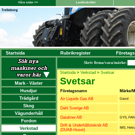
Våra sidor >>
LantbruksNet
Startsida
Rubrikregister
Företags
Skriv firma/vara/märke:
Startsida
>
Verkstad
>
Svetsar
Svetsar
Mark - Växter
Husdjur
Företagsnamn
Märke/M
Trädgård
Air Liquide Gas AB
Gasol
Skog
Dahl Sverige AB
Vägunderhåll
Dataliner AB
GYS, FAN
Fordon
Drift & Underhållsteknik AB
Verkstad
IMS, Helv
(DUAB-Huset)