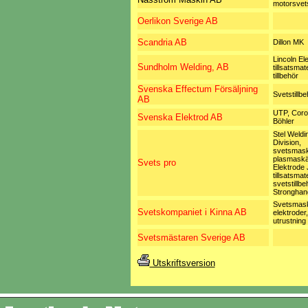
motorsvet
Oerlikon Sverige AB
Scandria AB
Dillon MK
Lincoln Ele
Sundholm Welding, AB
tillsatsmate
tillbehör
Svenska Effectum Försäljning
Svetstillbe
AB
UTP, Coro
Svenska Elektrod AB
Böhler
Stel Weldi
Division,
svetsmask
plasmaskä
Svets pro
Elektrode
tillsatsmat
svetstillbe
Stronghan
Svetsmask
Svetskompaniet i Kinna AB
elektroder,
utrustning
Svetsmästaren Sverige AB
Utskriftsversion