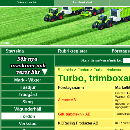
Våra sidor >>
LantbruksNet
Startsida
Rubrikregister
Företags
Skriv firma/vara/märke:
Startsida
>
Fordon
>
Turbo, trimboxar
Turbo, trimboxa
Mark - Växter
Husdjur
Företagsnamn
Märke/M
Garrett, H
Trädgård
Warner, C
Airtune AB
nytt,
Skog
utbytesren
uppgrader
Vägunderhåll
GIK turboteknik AB
Turbotillsa
Fordon
Verkstad
KCRacing Produkter AB
KCR diese