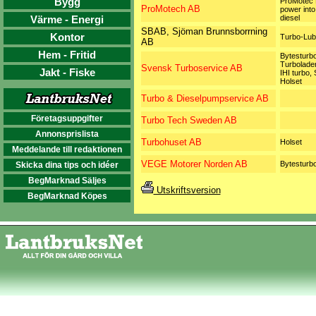
Bygg
ProMotec 
ProMotech AB
power into
Värme - Energi
diesel
SBAB, Sjöman Brunnsborrning
Kontor
Turbo-Lub
AB
Hem - Fritid
Bytesturbo
Turbolader
Svensk Turboservice AB
Jakt - Fiske
IHI turbo, 
Holset
Turbo & Dieselpumpservice AB
Företagsuppgifter
Turbo Tech Sweden AB
Annonsprislista
Turbohuset AB
Holset
Meddelande till redaktionen
VEGE Motorer Norden AB
Bytesturb
Skicka dina tips och idéer
BegMarknad Säljes
Utskriftsversion
BegMarknad Köpes