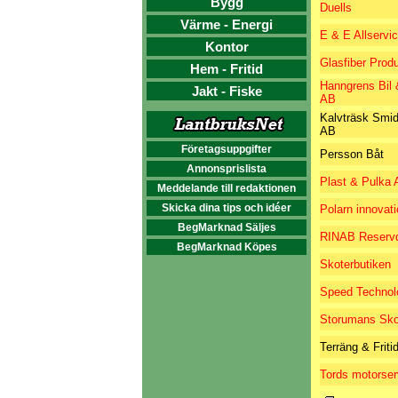
Bygg
Duells
Värme - Energi
E & E Allservi
Kontor
Glasfiber Prod
Hem - Fritid
Hanngrens Bil 
Jakt - Fiske
AB
Kalvträsk Smi
AB
Företagsuppgifter
Persson Båt
Annonsprislista
Plast & Pulka 
Meddelande till redaktionen
Skicka dina tips och idéer
Polarn innovat
BegMarknad Säljes
RINAB Reservde
BegMarknad Köpes
Skoterbutiken
Speed Techno
Storumans Sko
Terräng & Friti
Tords motorser