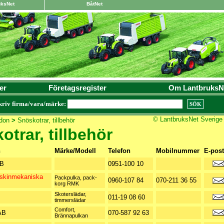
uksNet
BåtNet
er
Företagsregister
Om LantbruksN
kriv firma/vara/märke:
© LantbruksNet Sverige
don
>
Snöskotrar, tillbehör
otrar, tillbehör
n
Märke/Modell
Telefon
Mobilnummer
E-post
AB
0951-100 10
askinmekaniska
Packpulka, pack-
0960-107 84
070-211 36 55
korg RMK
Skoterslädar,
011-19 08 60
timmerslädar
Comfort,
AB
070-587 92 63
Brännapulkan