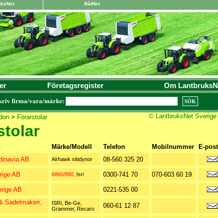
uksNet
BåtNet
er
Företagsregister
Om LantbruksN
kriv firma/vara/märke:
© LantbruksNet Sverige
don
>
Förarstolar
stolar
n
Märke/Modell
Telefon
Mobilnummer
E-post
inavia AB
08-560 325 20
Airhawk sittdynor
rige AB
0300-741 70
070-603 60 19
6860/880,
Isri
erige AB
0221-535 00
& Sadelmakeri,
ISRI, Be-Ge,
060-61 12 87
Grammer, Recaro