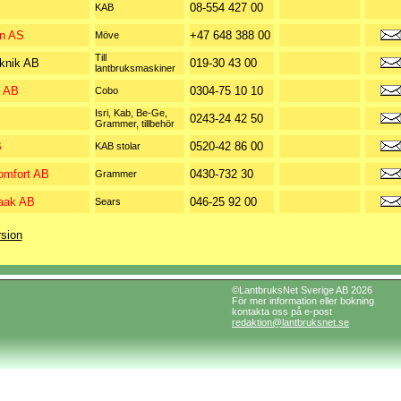
08-554 427 00
KAB
n AS
+47 648 388 00
Möve
Till
knik AB
019-30 43 00
lantbruksmaskiner
s AB
0304-75 10 10
Cobo
Isri, Kab, Be-Ge,
0243-24 42 50
Grammer, tillbehör
B
0520-42 86 00
KAB stolar
omfort AB
0430-732 30
Grammer
aak AB
046-25 92 00
Sears
rsion
©LantbruksNet Sverige AB 2026
För mer information eller bokning
kontakta oss på e-post
redaktion@lantbruksnet.se