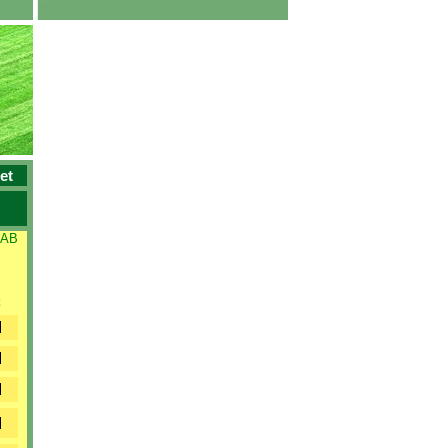
et
 AB