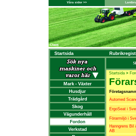
Våra sidor >>
Lantbr
Startsida
Rubrikregist
S
Startsida
>
For
Förar
Mark - Växter
Husdjur
Företagsnam
Trädgård
Automed Scand
Skog
ErgoSeat i Sve
Vägunderhåll
Förarmiljö i Sv
Fordon
Hanngrens Bil 
Verkstad
AB