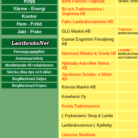
Bygg
Bertil Franzén i Uppsala
Skopor, reds
Värme - Energi
Bil och Tratktorservice i
Stigtomta AB
Kontor
Falks Lantbruksmaskiner AB
Hem - Fritid
Traktorer,
Jakt - Fiske
GLG Maskin AB
lantbruksmas
Gunnar Engström Försäljning
AB
Lastbilar
,
Företagsuppgifter
Hammarö Maskin & Smide AB
lantbruksmas
och traktorer
Annonsprislista
Hjälstaby Auto-Mek Verkst.
Meddelande till redaktionen
AB
Skicka dina tips och idéer
Jacobsson Smides- o Motor
BegMarknad Säljes
AB
BegMarknad Köpes
Knivsta Maskin AB
Konefarmi Oy
Kumla Traktorservice
L Frykestams Skog & Lantbr
Lantbruksservice L Kjellerby
Larssons Maskiner