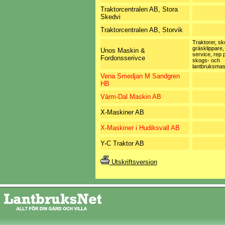
Traktorcentralen AB, Stora
Skedvi
Traktorcentralen AB, Storvik
Traktorer, sk
gräsklippare,
Unos Maskin &
service, rep 
Fordonsserivce
skogs- och
lantbruksmas
Vena Smedjan M Sandgren
HB
Värm-Dal Maskin AB
X-Maskiner AB
X-Maskiner i Hudiksvall AB
Y-C Traktor AB
Utskriftsversion