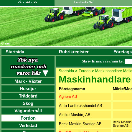
Våra sidor >>
LantbruksNet
Startsida
Rubrikregister
Företags
Skriv firma/vara/märke:
Startsida
>
Fordon
>
Maskinhandlare Mell
Maskinhandlare
Mark - Växter
Husdjur
Företagsnamn
Märke/Mod
Trädgård
Agripro AB
Skog
Alfta Lantbrukshandel AB
Vägunderhåll
Alsike Maskin, AB
Fordon
Beck Maskin
Beck Maskin Sverige AB
Verkstad
Sverige AB