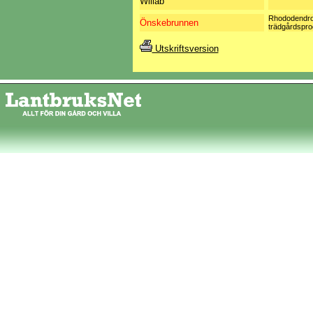
Willab
Rhododendro
Önskebrunnen
trädgårdspro
Utskriftsversion