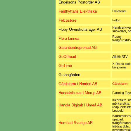
Engelsons Postorder AB
Fanthyttans Elektriska
Elmateriel
Felcostore
Felco
Handverktyg
Floby Överskottslager AB
snökedjor, h
Rosor,
Flora Linnea
trädgårdstill
Garantientreprenad AB
GoOffroad
Allt för ATV
X-Route elek
GoTime
körjournal
Granngården
Gårdslarm i Norden AB
Gårdslarm
Handelshuset i Morup AB
Farming Toys
Kikarsikte, na
mörkersikte,
Handla Digitalt i Umeå AB
rödpunktsikte
Leupold
Badrumsinred
spabad,
Hembad Sverige AB
trädgårdsmöb
fritidsartiklar,
byggmaterial