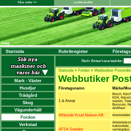
Våra sidor >>
LantbruksNet
Startsida
Rubrikregister
Företags
Skriv firma/vara/märke:
Startsida
>
Fordon
>
Webbutiker Postorder
Webbutiker Pos
Mark - Växter
Husdjur
Företagsnamn
Märke/Mod
Bosch, Kärch
Trädgård
KGK, Nässt
1 & Annat
maskin, Tida
Skog
Bosscom, Ni
AirWheel
Vägunderhåll
Affärsidé Knud Nielsen AB
Arbetskläder
Fordon
Arbetsbelysn
Verkstad
traktordelar,
AFSA Sweden
varningsljus,