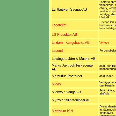
Lantbrukspro
vattenkopp, e
elverk, vedkl
Lantbutiken Sverige AB
vindnät,värp
verktyg, slir
köldridå
Drivdon led, 
Ledoteket
konstantströ
hem, led-tejp
LG Produkter AB
Lindarn i Kungsbacka AB
Verktyg
Lucendi
Fordonsbely
Lövångers Järn & Maskin AB
Marks Jakt och Fiskecenter
Jakt- och fis
AB
kötthanterin
Mercurius Postorder
Jaktkläder
Verktygsbatte
Midas
startbatterie
Jakt, skytte,
Midway Sverige AB
friluftsliv
Myrby Stallinredningar AB
Avståndsmät
avvägningsin
Mätforum ISN
fuktmätare,
rotationslase