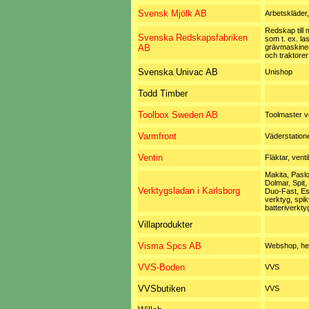
Svensk Mjölk AB
Arbetskläder,
Redskap till 
Svenska Redskapsfabriken
som t. ex. la
AB
grävmaskiner
och traktorer
Svenska Univac AB
Unishop
Todd Timber
Toolbox Sweden AB
Toolmaster v
Varmfront
Väderstation
Ventin
Fläktar, venti
Makita, Pasl
Dolmar, Spit,
Verktygsladan i Karlsborg
Duo-Fast, Es
verktyg, spik
batteriverkty
Villaprodukter
Visma Spcs AB
Webshop, he
VVS-Boden
VVS
VVSbutiken
VVS