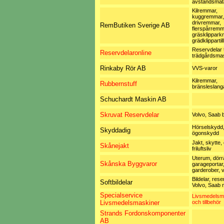
avståndsmät
Kilremmar,
kuggremmar,
drivremmar,
RemButiken Sverige AB
flerspårremm
gräsklipparkn
grädklippartil
Reservdelar ti
Reservdelaronline
trädgårdsma
Rinkaby Rör AB
VVS-varor
Kilremmar,
Rubbernstuff
bränsleslang
Schuchardt Maskin AB
Skruvat Reservdelar
Volvo, Saab b
Hörselskydd
Skyddadig
ögonskydd
Jakt, skytte,
Skånejakt
friluftsliv
Uterum, dörra
Skånska Byggvaror
garageportar
garderober, 
Bildelar, rese
Softbildelar
Volvo, Saab m
Specialservice
Livsmedelsm
Livsmedelsmaskiner
och tillbehör
Strands Fordonskomponenter
AB