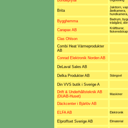
Bondeprylar
Utgödsling
Jakttorn, va
Brita
åtelkamera,
hundkamera, 
Badrum, byg
Bygghemma
trädgård, dör
Kräftburar,
Carapax AB
fiskeredskap
Clas Ohlson
Combi Heat Värmeprodukter
AB
Conrad Elektronik Norden AB
DeLaval Sales AB
Delka Produkter AB
Stängsel
Din VVS butik i Sverige A
Drift & Underhållsteknik AB
Maskiner
(DUAB-Huset)
Däckcenter i Bjärlöv AB
ELFA AB
Elektronik
Elproffset Sverige AB
Elmaterial