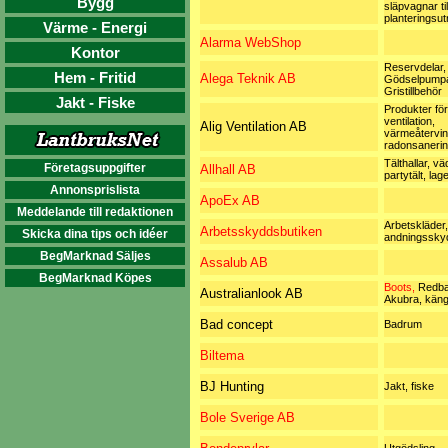
Bygg
släpvagnar til
planteringsut
Värme - Energi
Alarma WebShop
Kontor
Reservdelar,
Hem - Fritid
Alega Teknik AB
Gödselpumpa
Gristillbehör
Jakt - Fiske
Produkter för
ventilation,
Alig Ventilation AB
värmeåtervin
radonsaneri
Tälthallar, v
Företagsuppgifter
Allhall AB
partytält, lag
Annonsprislista
ApoEx AB
Meddelande till redaktionen
Arbetskläder,
Arbetsskyddsbutiken
Skicka dina tips och idéer
andningssky
BegMarknad Säljes
Assalub AB
BegMarknad Köpes
Boots,
Redba
Australianlook AB
Akubra, kängo
Bad concept
Badrum
Biltema
BJ Hunting
Jakt, fiske
Bole Sverige AB