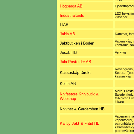
Högberga AB
Fjäderfäprod
LED belysnin
Industrialtools
vinschar
ITAB
JaHa AB
Dammar, fon
Vapenskåp, ja
Jaktbutiken i Boden
komradio, sik
Josab HB
Verktyg
Jula Postorder AB
Rosengrens,
Kassaskåp Direkt
Secura, Tops
kassaskåp
Kellfri AB
Mara, Frosts
Knifestore Knivbutik &
Sweden kniva
Webshop
fällknivar, Bu
kikare
Knivnet & Garderoben HB
Vapenremmar
vapenfodral,
Källby Jakt & Fritid HB
patronhållare
kikarsiktesk
patronväsko