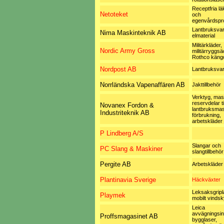
Receptfria l
Netoteket
och
egenvårdspr
Lantbruksvar
Nima Maskinteknik AB
elmaterial
Militärkläder,
Nordic Army Gross
militärryggsä
Rothco käng
Nordpost AB
Lantbruksvar
Norrländska Vapenaffären AB
Jakttillbehör
Verktyg, mas
reservdelar til
Novanex Fordon &
lantbruksmas
Industriteknik AB
förbrukning,
arbetskläder
P Lindberg A/S
Slangar och
PC Slang & Maskiner
slangtillbehör
Pergite AB
Arbetskläder
Plantinavia Sverige
Häckväxter
Leksaksgripl
Playmek
mobilt vinds
Leica
avvägningsin
Proffsmagasinet AB
bygglaser,