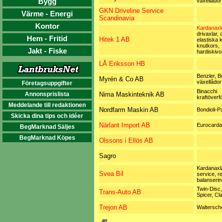
Bygg
växellådor
GKN Driveline Service
Värme - Energi
Scandinavia
Kontor
Kardanaxla
drivaxlar, 
Hem - Fritid
Hitek 1 AB
elastiska k
knutkors,
Jakt - Fiske
hardiskivor
LÅ Eriksson HB
Benzler, B
Myrén & Co AB
växellådor
Företagsuppgifter
Binacchi
Annonsprislista
Nima Maskinteknik AB
kraftöverf
Meddelande till redaktionen
Nordfarm Maskin AB
Bondioli-P
Skicka dina tips och idéer
Närlant Import AB
Eurocarda
BegMarknad Säljes
BegMarknad Köpes
Olssons i Ellös AB
Sagro
Kardanaxla
Svea Bil
service, r
balanserin
Twin-Disc
Trans-Auto AB
Spicer, Cl
Trejon AB
Waltersch