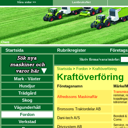
Våra sidor >>
LantbruksNet
Startsida
Rubrikregister
Företags
Skriv firma/vara/märke:
Startsida
>
Fordon
>
Kraftöverföring
Kraftöverföring
Mark - Växter
Husdjur
Företagsnamn
Märke/M
Transmiss
Trädgård
remmar, r
Alfredssons Maskinaffär
kopplingar,
Skog
kilremmar
Vägunderhåll
Brorssons Traktordelar AB
Fordon
Bondioli &
Dani-tech A/S
Coms
Verkstad
Service, r
Drivsystem AB