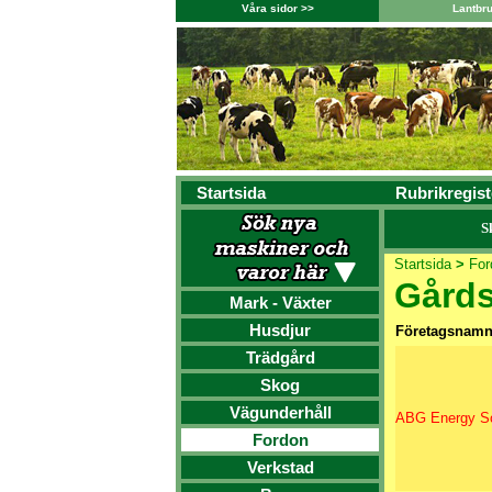
Våra sidor >>
Lantbr
Startsida
Rubrikregist
S
Startsida
>
For
Gårds
Mark - Växter
Husdjur
Företagsnam
Trädgård
Skog
Vägunderhåll
ABG Energy So
Fordon
Verkstad