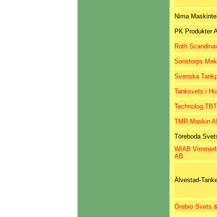
Nima Maskinte
PK Produkter 
Roth Scandina
Sonstorps Mek
Svenska Tankp
Tanksvets i H
Technolog TB
TMR Maskin A
Töreboda Svet
WIAB Vimmerby
AB
Älvestad-Tank
Örebro Svets &