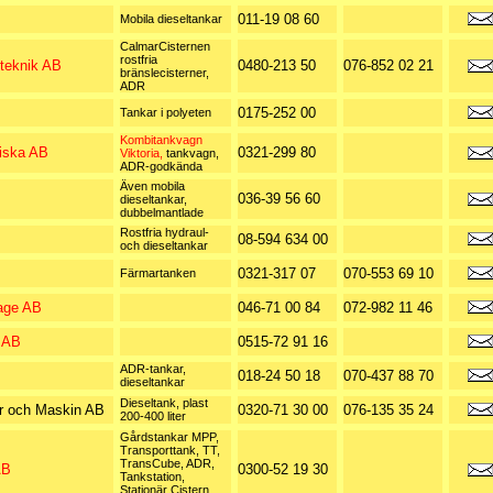
011-19 08 60
Mobila dieseltankar
CalmarCisternen
rostfria
iteknik AB
0480-213 50
076-852 02 21
bränslecisterner,
ADR
0175-252 00
Tankar i polyeten
Kombitankvagn
iska AB
0321-299 80
Viktoria,
tankvagn,
ADR-godkända
Även mobila
036-39 56 60
dieseltankar,
dubbelmantlade
Rostfria hydraul-
08-594 634 00
och dieseltankar
0321-317 07
070-553 69 10
Färmartanken
age AB
046-71 00 84
072-982 11 46
 AB
0515-72 91 16
ADR-tankar,
018-24 50 18
070-437 88 70
dieseltankar
Dieseltank, plast
r och Maskin AB
0320-71 30 00
076-135 35 24
200-400 liter
Gårdstankar MPP,
Transporttank, TT,
TransCube, ADR,
AB
0300-52 19 30
Tankstation,
Stationär Cistern,