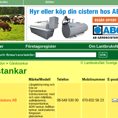
uksNet
BåtNet
er
Företagsregister
Om LantbruksN
kriv firma/vara/märke:
© LantbruksNet Sverige
don
>
Gårdstankar
tankar
n
Märke/Modell
Telefon
Mobilnummer
E-post
Långtidshyrning och
köp av
Farmartankar,
Gårdscisterner med
och utan miljölåda,
lutions AB
08-549 530 00
070-832 58 23
spilloljetankar,
transporttankar,
ADR-tankar, AdBlue-
tankar, tankstationer,
Kingspan
platstankar.