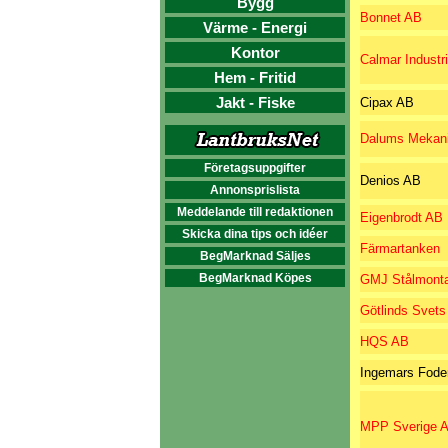
Bygg
Bonnet AB
Värme - Energi
Kontor
Calmar Industr
Hem - Fritid
Jakt - Fiske
Cipax AB
Dalums Mekan
Företagsuppgifter
Denios AB
Annonsprislista
Meddelande till redaktionen
Eigenbrodt AB
Skicka dina tips och idéer
Färmartanken
BegMarknad Säljes
BegMarknad Köpes
GMJ Stålmont
Götlinds Svets
HQS AB
Ingemars Fode
MPP Sverige 