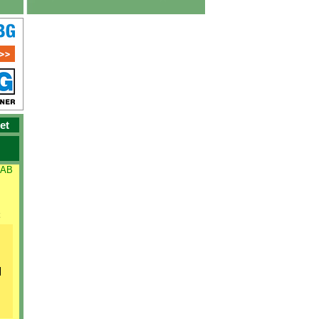
et
 AB