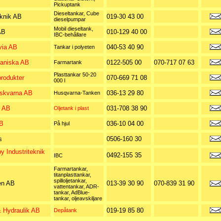
Pickuptank
Dieseltankar, Cube
knik AB
019-30 43 00
dieselpumpar
Mobil dieseltank,
AB
010-129 40 00
IBC-behållare
via AB
040-53 40 90
Tankar i polyeten
aniska AB
0122-505 00
070-717 07 63
Farmartank
Plasttankar 50-20
rodukter
070-669 71 08
000 l
uskvarna AB
036-13 29 80
Husqvarna-Tanken
T AB
031-708 38 90
Oljetank i plast
B
036-10 04 00
På hjul
s
0506-160 30
 Industriteknik
0492-155 35
IBC
Farmartankar,
titanplasttankar,
spilloljetankar,
en AB
013-39 30 90
070-839 31 90
vattentankar, ADR-
tankar, AdBlue-
tankar, oljeavskiljare
 Hydraulik AB
019-19 85 80
Depåtank