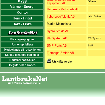
Bygg
Götene
Equipment AB
Värme - Energi
Hammars Verkstads AB
Kontor
Ilsbo LegoTeknik AB
Ilsbo Skäret
Hem - Fritid
Jakt - Fiske
Marks Mekaniska
Nybro Smide AB
RF System AB
RF-System
Företagsuppgifter
Annonsprislista
SMP Parts AB
SMP
Meddelande till redaktionen
Tjörnarps Smide AB
Skicka dina tips och idéer
BegMarknad Säljes
Utskriftsversion
BegMarknad Köpes