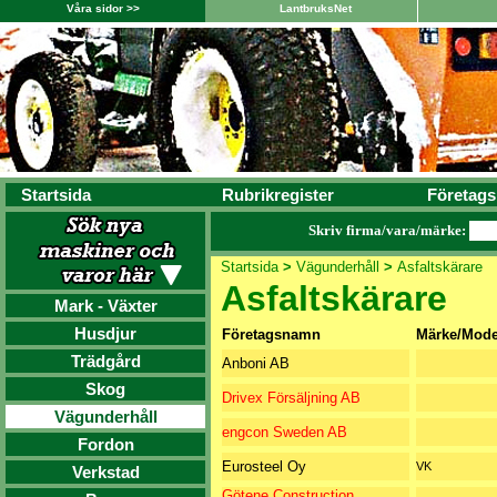
Våra sidor >>
LantbruksNet
Startsida
Rubrikregister
Företags
Skriv firma/vara/märke:
Startsida
>
Vägunderhåll
>
Asfaltskärare
Asfaltskärare
Mark - Växter
Husdjur
Företagsnamn
Märke/Mode
Trädgård
Anboni AB
Skog
Drivex Försäljning AB
Vägunderhåll
engcon Sweden AB
Fordon
Eurosteel Oy
VK
Verkstad
Götene Construction