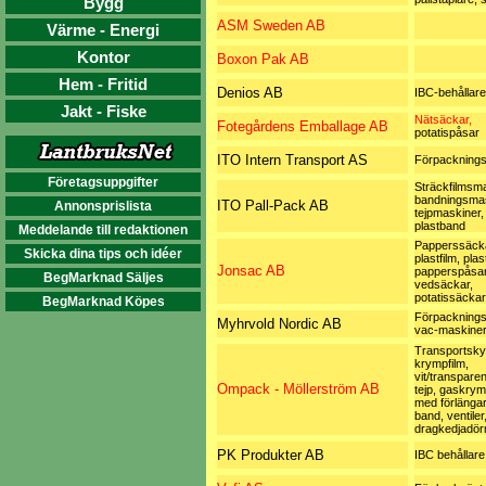
Bygg
ASM Sweden AB
Värme - Energi
Kontor
Boxon Pak AB
Hem - Fritid
Denios AB
IBC-behållare
Jakt - Fiske
Nätsäckar,
Fotegårdens Emballage AB
potatispåsar
ITO Intern Transport AS
Förpackning
Företagsuppgifter
Sträckfilmsma
bandningsmas
ITO Pall-Pack AB
Annonsprislista
tejpmaskiner, 
plastband
Meddelande till redaktionen
Papperssäcka
Skicka dina tips och idéer
plastfilm, pla
Jonsac AB
papperspåsar
BegMarknad Säljes
vedsäckar,
potatissäckar
BegMarknad Köpes
Förpacknings
Myhrvold Nordic AB
vac-maskine
Transportskyd
krympfilm,
vit/transparen
Ompack - Möllerström AB
tejp, gaskry
med förlänga
band, ventiler
dragkedjadör
PK Produkter AB
IBC behållare