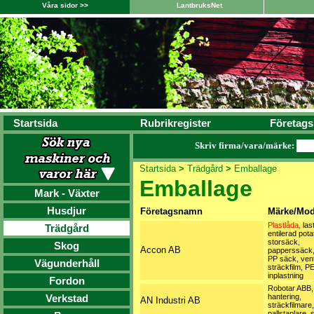
Våra sidor >>
LantbruksNet
Startsida
Rubrikregister
Företags
Skriv firma/vara/märke:
Startsida
>
Trädgård
>
Emballage
Emballage
Mark - Växter
Husdjur
Företagsnamn
Märke/Mod
Plastlåda,
last
Trädgård
entilerad pota
storsäck,
Skog
Accon AB
papperssäck,
PP säck, vent
Vägunderhåll
sträckfilm, P
inplastning
Fordon
Robotar ABB, 
Verkstad
hantering,
AN Industri AB
sträckfilmare,
pallstaplare, 