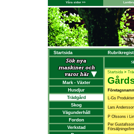
Våra sidor >>
Lantbr
Startsida
Rubrikregist
S
Startsida
>
Trä
Gårds
Mark - Växter
Husdjur
Företagsnam
Trädgård
L-Gs Produkter
Skog
Lars Andersso
Vägunderhåll
P Olssons i Li
Fordon
Per Gustafsso
Verkstad
Försäljningsfir