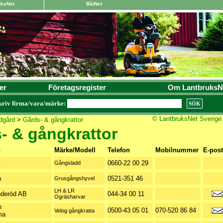
uksNet
BåtNet
er
Företagsregister
Om LantbruksN
kriv firma/vara/märke:
© LantbruksNet Sverige
dgård
>
Gårds- & gångkrattor
- & gångkrattor
n
Märke/Modell
Telefon
Mobilnummer
E-post
0660-22 00 29
Gångsladd
n
0521-351 46
Grusgångshyvel
LH & LR
nderöd AB
044-34 00 11
Ogräsharvar
n
0500-43 05 01
070-520 86 84
Velog gångkratta
ma