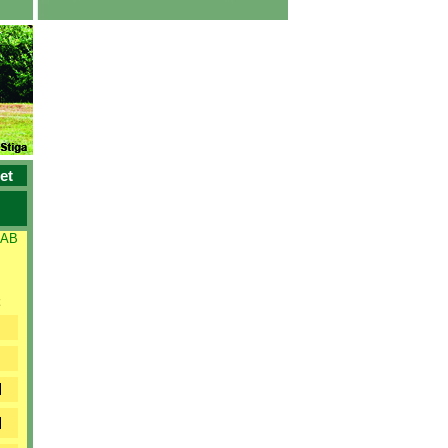
et
 AB