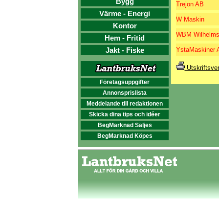
Bygg
Trejon AB
Värme - Energi
W Maskin
Kontor
WBM Wilhelms
Hem - Fritid
Jakt - Fiske
YstaMaskiner 
Utskriftsve
Företagsuppgifter
Annonsprislista
Meddelande till redaktionen
Skicka dina tips och idéer
BegMarknad Säljes
BegMarknad Köpes