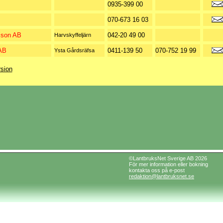
0935-399 00
070-673 16 03
son AB
042-20 49 00
Harvskyffeljärn
AB
0411-139 50
070-752 19 99
Ysta Gårdsräfsa
rsion
©LantbruksNet Sverige AB 2026
För mer information eller bokning
kontakta oss på e-post
redaktion@lantbruksnet.se