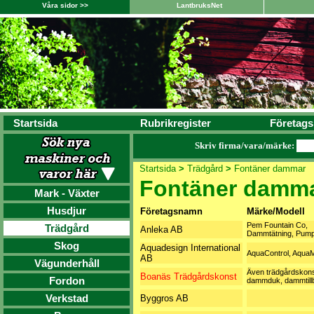
Våra sidor >>
LantbruksNet
Startsida
Rubrikregister
Företags
Skriv firma/vara/märke:
Startsida
>
Trädgård
>
Fontäner dammar
Fontäner damm
Mark - Växter
Husdjur
Företagsnamn
Märke/Modell
Pem Fountain Co,
Trädgård
Anleka AB
Dammtätning, Pum
Skog
Aquadesign International
AquaControl, Aqua
AB
Vägunderhåll
Även trädgårdskons
Boanäs Trädgårdskonst
Fordon
dammduk, dammtill
Verkstad
Byggros AB