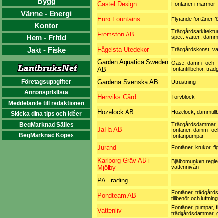
Bygg
Castel Design
Fontäner i marmor
Värme - Energi
Euro Fountains
Flytande fontäner 
Kontor
Trädgårdsarkitektur
Fremston AB
Hem - Fritid
spec. vatten, dammt
Jakt - Fiske
Fågelsta Utedekor
Trädgårdskonst, va
Garden Aquatica Sweden
Oase, damm- och
AB
fontäntillbehör, trä
Företagsuppgifter
Gardena Svenska AB
Utrustning
Annonsprislista
Herrviks Gård
Torvblock
Meddelande till redaktionen
Hozelock AB
Hozelock, dammtill
Skicka dina tips och idéer
BegMarknad Säljes
Trädgårdsdammar, 
JaHa AB
fontäner, damm- oc
BegMarknad Köpes
fontänpumpar
Jurand
Fontäner, krukor, fi
Karlborg Gräv AB i
Bjälbomunken regle
Mjölby
vattennivån
PA Trading
Fontäner, trädgård
Pondteam AB
tillbehör och luftning
Fontäner, pumpar, fil
Vattenliv
trädgårdsdammar,