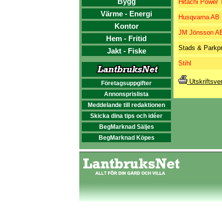
Bygg
Hitachi Power
Värme - Energi
Husqvarna AB
Kontor
JM Jönsson A
Hem - Fritid
Stads & Parkp
Jakt - Fiske
Stihl
Utskriftsve
Företagsuppgifter
Annonsprislista
Meddelande till redaktionen
Skicka dina tips och idéer
BegMarknad Säljes
BegMarknad Köpes