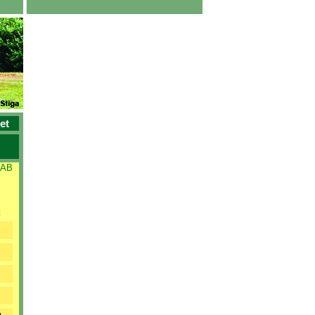
et
 AB