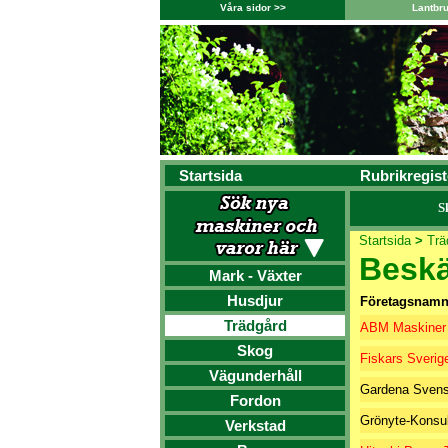
Våra sidor >>
Lantbr
Startsida
Rubrikregist
S
Startsida
>
Trä
Beskä
Mark - Växter
Husdjur
Företagsnam
Trädgård
ABM Maskiner
Skog
Fiskars Sverig
Vägunderhåll
Gardena Sven
Fordon
Grönyte-Konsu
Verkstad