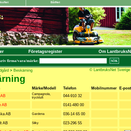
uksNet
BåtNet
er
Företagsregister
Om LantbruksN
kriv firma/vara/märke:
© LantbruksNet Sverige
dgård
>
Beskärning
rning
n
Märke/Modell
Telefon
Mobilnummer
E-post
Campagnola,
 AB
044-910 32
tryckluft
e AB
0141-480 00
ska AB
036-14 65 00
Gardena
lt AB
023-296 55
Silky