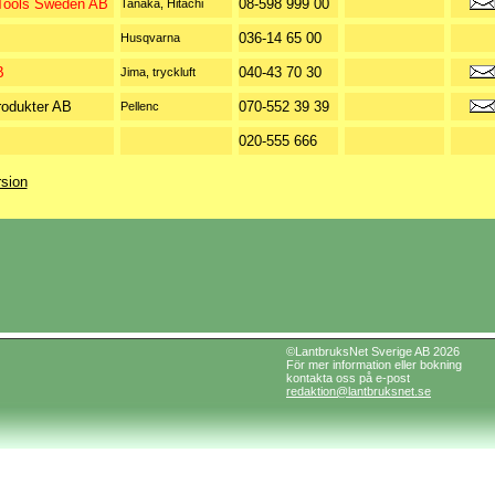
 Tools Sweden AB
08-598 999 00
Tanaka, Hitachi
036-14 65 00
Husqvarna
B
040-43 70 30
Jima, tryckluft
rodukter AB
070-552 39 39
Pellenc
020-555 666
rsion
©LantbruksNet Sverige AB 2026
För mer information eller bokning
kontakta oss på e-post
redaktion@lantbruksnet.se