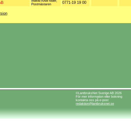
Individ RAM foder,
AB
0771-19 19 00
Postmästaren
rsion
©LantbruksNet Sverige AB 2026
För mer information eller bokning
kontakta oss på e-post
redaktion@lantbruksnet.se