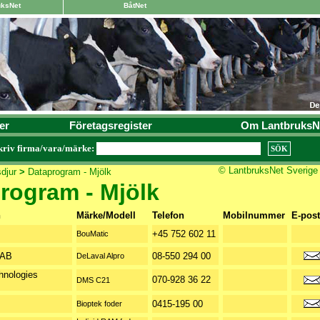
uksNet
BåtNet
er
Företagsregister
Om LantbruksN
kriv firma/vara/märke:
© LantbruksNet Sverige
djur
>
Dataprogram - Mjölk
rogram - Mjölk
n
Märke/Modell
Telefon
Mobilnummer
E-post
+45 752 602 11
BouMatic
 AB
08-550 294 00
DeLaval Alpro
nologies
070-928 36 22
DMS C21
0415-195 00
Bioptek foder