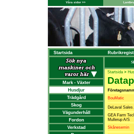
Våra sidor >>
Lantbr
Startsida
Rubrikregist
S
Startsida
>
Hus
Datap
Mark - Växter
Husdjur
Företagsnam
Trädgård
BouMatic
Skog
DeLaval Sales
Vägunderhåll
GEA Farm Tech
Fordon
Mullerup A/S
Verkstad
Skånesemin