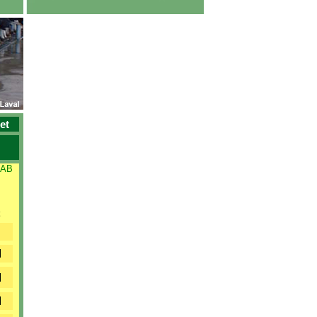
et
 AB