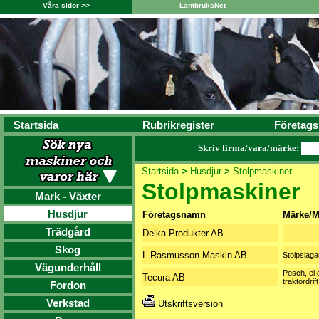
Våra sidor >>
LantbruksNet
Startsida
Rubrikregister
Företags
Skriv firma/vara/märke:
Startsida
>
Husdjur
>
Stolpmaskiner
Stolpmaskiner
Mark - Växter
Husdjur
Företagsnamn
Märke/M
Trädgård
Delka Produkter AB
Skog
L Rasmusson Maskin AB
Stolpslaga
Vägunderhåll
Posch, el 
Tecura AB
traktordrift
Fordon
Verkstad
Utskriftsversion