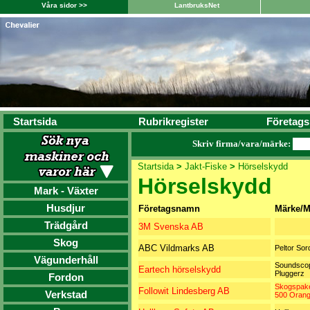
Våra sidor >>
LantbruksNet
Startsida
Rubrikregister
Företags
Skriv firma/vara/märke:
Startsida
>
Jakt-Fiske
>
Hörselskydd
Hörselskydd
Mark - Växter
Husdjur
Företagsnamn
Märke/M
Trädgård
3M Svenska AB
Skog
ABC Vildmarks AB
Peltor Sor
Vägunderhåll
Soundscop
Eartech hörselskydd
Pluggerz
Fordon
Skogspake
Followit Lindesberg AB
Verkstad
500 Oran