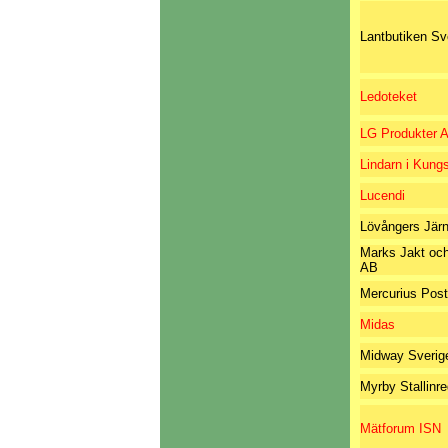
Lantbutiken Sv
Ledoteket
LG Produkter 
Lindarn i Kun
Lucendi
Lövångers Jär
Marks Jakt och
AB
Mercurius Post
Midas
Midway Sverig
Myrby Stallinr
Mätforum ISN