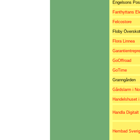
Engelsons Pos
Fanthyttans El
Felcostore
Floby Överskot
Flora Linnea
Garantientrepr
GoOffroad
GoTime
Granngården
Gårdslarm i N
Handelshuset 
Handla Digital
Hembad Sveri