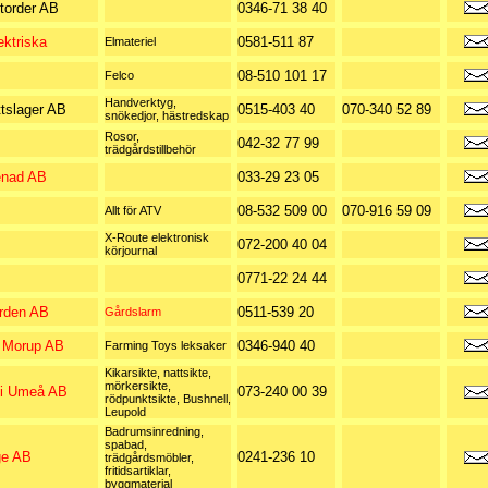
torder AB
0346-71 38 40
ektriska
0581-511 87
Elmateriel
08-510 101 17
Felco
Handverktyg,
tslager AB
0515-403 40
070-340 52 89
snökedjor, hästredskap
Rosor,
042-32 77 99
trädgårdstillbehör
enad AB
033-29 23 05
08-532 509 00
070-916 59 09
Allt för ATV
X-Route elektronisk
072-200 40 04
körjournal
0771-22 24 44
orden AB
0511-539 20
Gårdslarm
i Morup AB
0346-940 40
Farming Toys leksaker
Kikarsikte, nattsikte,
mörkersikte,
t i Umeå AB
073-240 00 39
rödpunktsikte, Bushnell,
Leupold
Badrumsinredning,
spabad,
ge AB
0241-236 10
trädgårdsmöbler,
fritidsartiklar,
byggmaterial