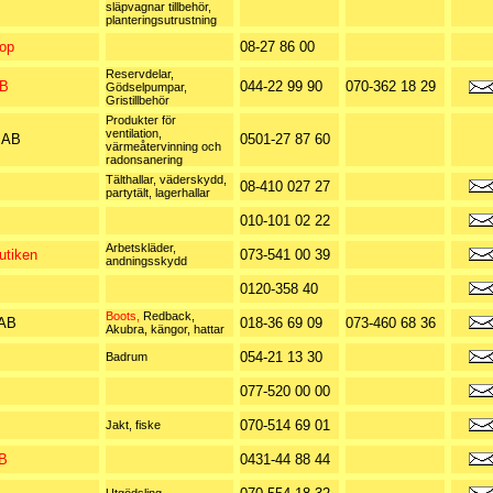
släpvagnar tillbehör,
planteringsutrustning
op
08-27 86 00
Reservdelar,
AB
044-22 99 90
070-362 18 29
Gödselpumpar,
Gristillbehör
Produkter för
ventilation,
n AB
0501-27 87 60
värmeåtervinning och
radonsanering
Tälthallar, väderskydd,
08-410 027 27
partytält, lagerhallar
010-101 02 22
Arbetskläder,
utiken
073-541 00 39
andningsskydd
0120-358 40
Boots,
Redback,
 AB
018-36 69 09
073-460 68 36
Akubra, kängor, hattar
054-21 13 30
Badrum
077-520 00 00
070-514 69 01
Jakt, fiske
AB
0431-44 88 44