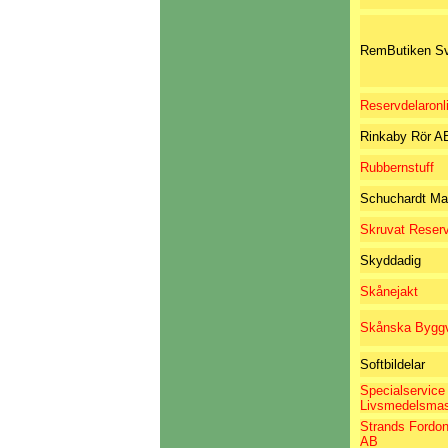
RemButiken Sv
Reservdelaronl
Rinkaby Rör A
Rubbernstuff
Schuchardt Ma
Skruvat Reserv
Skyddadig
Skånejakt
Skånska Byggv
Softbildelar
Specialservice
Livsmedelsmas
Strands Fordo
AB