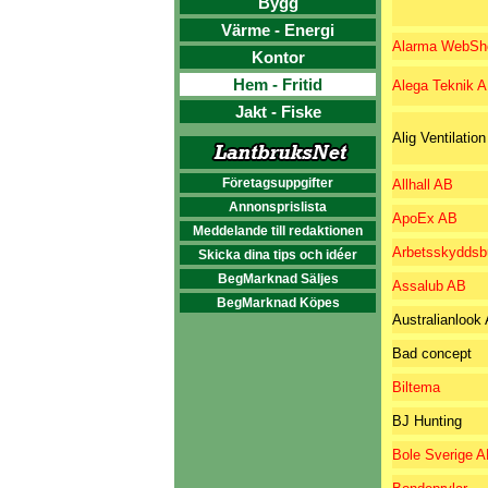
Bygg
Värme - Energi
Alarma WebSh
Kontor
Hem - Fritid
Alega Teknik 
Jakt - Fiske
Alig Ventilatio
Företagsuppgifter
Allhall AB
Annonsprislista
ApoEx AB
Meddelande till redaktionen
Arbetsskyddsb
Skicka dina tips och idéer
BegMarknad Säljes
Assalub AB
BegMarknad Köpes
Australianlook
Bad concept
Biltema
BJ Hunting
Bole Sverige 