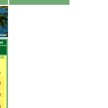
et
 AB
t