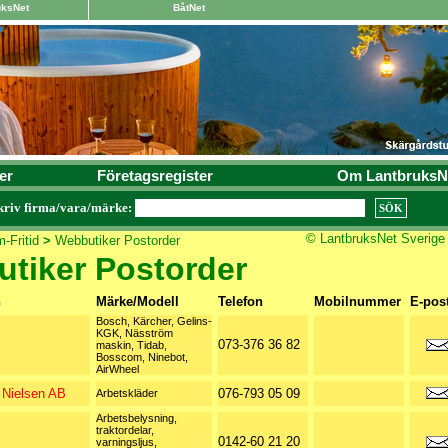
uksNet
BåtNet
er
Företagsregister
Om LantbruksN
kriv firma/vara/märke:
© LantbruksNet Sverige
-Fritid
>
Webbutiker Postorder
tiker Postorder
n
Märke/Modell
Telefon
Mobilnummer
E-pos
Bosch, Kärcher, Gelins-
KGK, Näsström
073-376 36 82
maskin, Tidab,
Bosscom, Ninebot,
AirWheel
 Nielsen AB
076-793 05 09
Arbetskläder
Arbetsbelysning,
traktordelar,
0142-60 21 20
varningsljus,