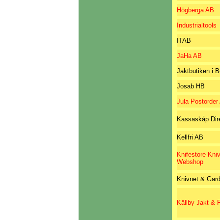
Högberga AB
Industrialtools
ITAB
JaHa AB
Jaktbutiken i 
Josab HB
Jula Postorder
Kassaskåp Dir
Kellfri AB
Knifestore Kni
Webshop
Knivnet & Gar
Källby Jakt & F