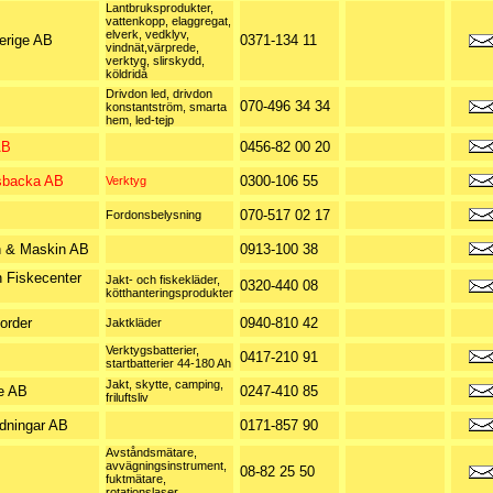
Lantbruksprodukter,
vattenkopp, elaggregat,
elverk, vedklyv,
erige AB
0371-134 11
vindnät,värprede,
verktyg, slirskydd,
köldridå
Drivdon led, drivdon
070-496 34 34
konstantström, smarta
hem, led-tejp
AB
0456-82 00 20
gsbacka AB
0300-106 55
Verktyg
070-517 02 17
Fordonsbelysning
n & Maskin AB
0913-100 38
 Fiskecenter
Jakt- och fiskekläder,
0320-440 08
kötthanteringsprodukter
order
0940-810 42
Jaktkläder
Verktygsbatterier,
0417-210 91
startbatterier 44-180 Ah
Jakt, skytte, camping,
e AB
0247-410 85
friluftsliv
edningar AB
0171-857 90
Avståndsmätare,
avvägningsinstrument,
08-82 25 50
fuktmätare,
rotationslaser