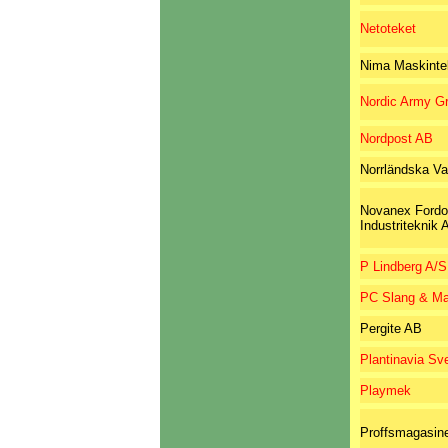
Netoteket
Nima Maskinte
Nordic Army G
Nordpost AB
Norrländska Va
Novanex Fordo
Industriteknik 
P Lindberg A/S
PC Slang & Ma
Pergite AB
Plantinavia Sve
Playmek
Proffsmagasin