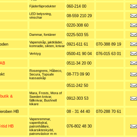
060-214 00
Fjäderfäprodukter
LED belysning,
08-559 210 29
vinschar
0220-308 60
0225-503 55
Dammar, fontäner
Vapenskåp, jaktkläder,
Boden
0921-611 61
070-388 89 19
komradio, sikten, knivar
0500-41 90 04
076-015 63 01
Verktyg
 AB
0511-34 20 00
Rosengrens, Håbeco,
ekt
08-773 09 90
Secura, Topsafe
kassaskåp
0511-242 50
Mara, Frosts, Mora of
vbutik &
Sweden knivar,
0912-303 53
fällknivar, Bushnell
kikare
deroben HB
08 - 31 44 40
070-288 70 61
Vapenremmar,
vapenfodral,
ritid HB
076-802 48 30
patronhållare,
kikarsikteskydd,
patronväskor m m