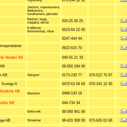
070-554 18 32
Utgödsling
Jakttorn, vapenkamera,
åtelkamera,
hundkamera, jaktradio
Badrum, bygg,
020-25 00 25
trädgård, dörrar
Kräftburar,
0523-64 22 00
fiskeredskap, rökar
0247-444 44
rmeprodukter
0922-615 70
nik Norden AB
040-55 21 33
 AB
08-550 294 00
er AB
0173-230 77
070-522 70 87
Stängsel
i Sverige A
0470-53 09 60
070-191 10 30
llsteknik AB
0499-143 19
Maskiner
järlöv AB
044-734 34
08-580 941 00
Elektronik
rige AB
08-420 308 00
073-626 02 68
Elmaterial