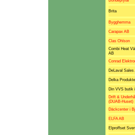
Bondeprylar
Brita
Bygghemma
Carapax AB
Clas Ohlson
Combi Heat Vä
AB
Conrad Elektro
DeLaval Sales
Delka Produkt
Din VVS butik 
Drift & Underhå
(DUAB-Huset)
Däckcenter i B
ELFA AB
Elproffset Sve