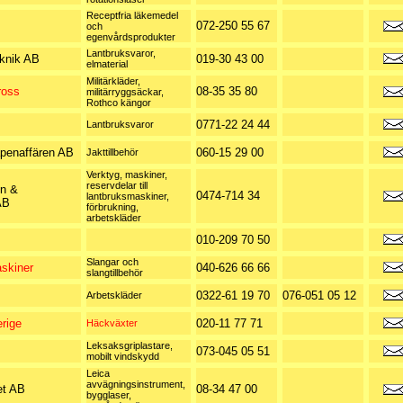
Receptfria läkemedel
072-250 55 67
och
egenvårdsprodukter
Lantbruksvaror,
knik AB
019-30 43 00
elmaterial
Militärkläder,
ross
08-35 35 80
militärryggsäckar,
Rothco kängor
0771-22 24 44
Lantbruksvaror
penaffären AB
060-15 29 00
Jakttillbehör
Verktyg, maskiner,
reservdelar till
n &
0474-714 34
lantbruksmaskiner,
AB
förbrukning,
arbetskläder
010-209 70 50
Slangar och
skiner
040-626 66 66
slangtillbehör
0322-61 19 70
076-051 05 12
Arbetskläder
rige
020-11 77 71
Häckväxter
Leksaksgriplastare,
073-045 05 51
mobilt vindskydd
Leica
avvägningsinstrument,
et AB
08-34 47 00
bygglaser,