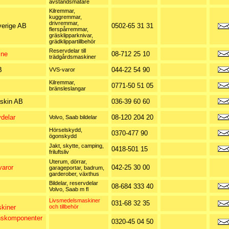
avståndsmätare
Kilremmar,
kuggremmar,
drivremmar,
erige AB
0502-65 31 31
flerspårremmar,
gräsklipparknivar,
grädklippartillbehör
Reservdelar till
ine
08-712 25 10
trädgårdsmaskiner
B
044-22 54 90
VVS-varor
Kilremmar,
0771-50 51 05
bränsleslangar
skin AB
036-39 60 60
delar
08-120 204 20
Volvo, Saab bildelar
Hörselskydd,
0370-477 90
ögonskydd
Jakt, skytte, camping,
0418-501 15
friluftsliv
Uterum, dörrar,
aror
042-25 30 00
garageportar, badrum,
garderober, växthus
Bildelar, reservdelar
08-684 333 40
Volvo, Saab m fl
Livsmedelsmaskiner
031-68 32 35
kiner
och tillbehör
nskomponenter
0320-45 04 50