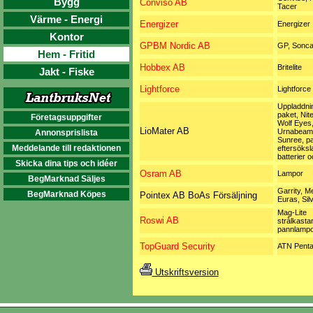
Bygg
Conviso AB
Tacer
Värme - Energi
Energizer
Energizer
Kontor
GPBM Nordic AB
GP, Sonca
Hem - Fritid
Hobbex AB
Britelite
Jakt - Fiske
Lightforce
Lightforce
Uppladdni
paket, Nit
Företagsuppgifter
Wolf Eyes
LioMater AB
Urnabeam,
Annonsprislista
Sunree, p
Meddelande till redaktionen
eftersöksl
batterier 
Skicka dina tips och idéer
Osram AB
Lampor
BegMarknad Säljes
Garrity, Me
BegMarknad Köpes
Pointex AB BoAs Försäljning
Euras, Sil
Mag-Lite
Roswi AB
strålkasta
pannlampo
TopGuard Security
ATN Penta
Utskriftsversion