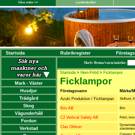
Våra sidor >>
LantbruksNet
Startsida
Rubrikregister
Företags
Skriv firma/vara/märke:
Startsida
>
Hem-Fritid
>
Ficklampor
Ficklampor
Mark - Växter
Husdjur
Företagsnamn
Märke/M
Trädgård
Azuki Produktion / Ficklampan
Skilhunt, 
Skog
Briv AB
Briv
Vägunderhåll
C2 Vertical Safety AB
Petzl, inov
Fordon
Dynamola
Clas Ohlson
Verkstad
stavlampo
Conviso, 