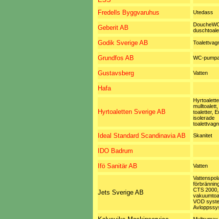
Fredells Byggvaruhus
Utedass
DoucheW
Geberit AB
duschtoale
Godik Sverige AB
Toalettvag
Grundfos AB
WC-pumpar 
Gustavsberg
Vatten
Hafa
Hyrtoalette
mulltoalett,
Hyrtoaletten Sverige AB
toaletter,
isolerade
toalettvagn
Ideal Standard Scandinavia AB
Skanitet
IDO Badrum
Ifö Sanitär AB
Vatten
Vattenspol
förbränning
CTS 2000,
Jets Sverige AB
vakuumtoal
VOD syste
Avloppssy