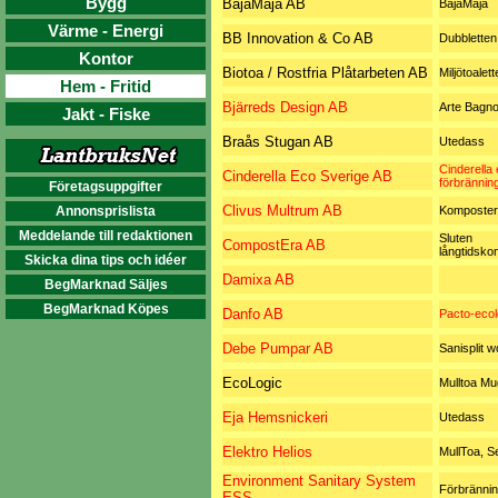
Bygg
BajaMaja AB
BajaMaja
Värme - Energi
BB Innovation & Co AB
Dubbletten
Kontor
Biotoa / Rostfria Plåtarbeten AB
Miljötoalett
Hem - Fritid
Bjärreds Design AB
Arte Bagno
Jakt - Fiske
Braås Stugan AB
Utedass
Cinderella 
Cinderella Eco Sverige AB
förbränning
Företagsuppgifter
Clivus Multrum AB
Annonsprislista
Komposter
Meddelande till redaktionen
Sluten
CompostEra AB
långtidsko
Skicka dina tips och idéer
Damixa AB
BegMarknad Säljes
BegMarknad Köpes
Danfo AB
Pacto-ecol
Debe Pumpar AB
Sanisplit 
EcoLogic
Mulltoa M
Eja Hemsnickeri
Utedass
Elektro Helios
MullToa, S
Environment Sanitary System
Förbränni
ESS