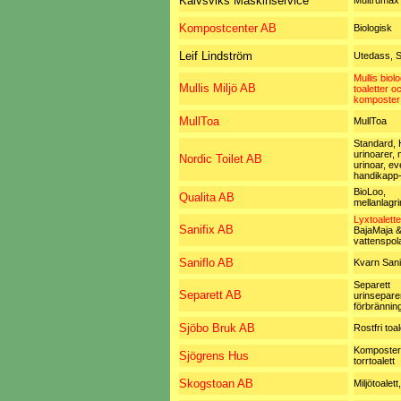
Kalvsviks Maskinservice
Multrumax
Kompostcenter AB
Biologisk
Leif Lindström
Utedass, S
Mullis biol
Mullis Miljö AB
toaletter o
komposter
MullToa
MullToa
Standard, 
urinoarer, 
Nordic Toilet AB
urinoar, eve
handikapp-
BioLoo,
Qualita AB
mellanlagri
Lyxtoalette
Sanifix AB
BajaMaja &
vattenspol
Saniflo AB
Kvarn Sani
Separett
Separett AB
urinsepare
förbränning
Sjöbo Bruk AB
Rostfri toal
Komposteri
Sjögrens Hus
torrtoalett
Skogstoan AB
Miljötoalett,