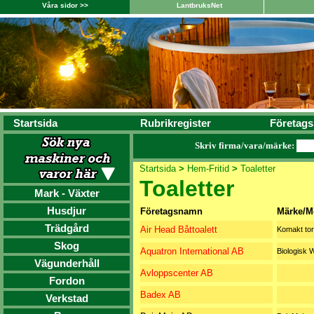
Våra sidor >>
LantbruksNet
Startsida
Rubrikregister
Företags
Skriv firma/vara/märke:
Startsida
>
Hem-Fritid
>
Toaletter
Toaletter
Mark - Växter
Husdjur
Företagsnamn
Märke/M
Trädgård
Air Head Båttoalett
Komakt tor
Skog
Aquatron International AB
Biologisk
Vägunderhåll
Avloppscenter AB
Fordon
Badex AB
Verkstad