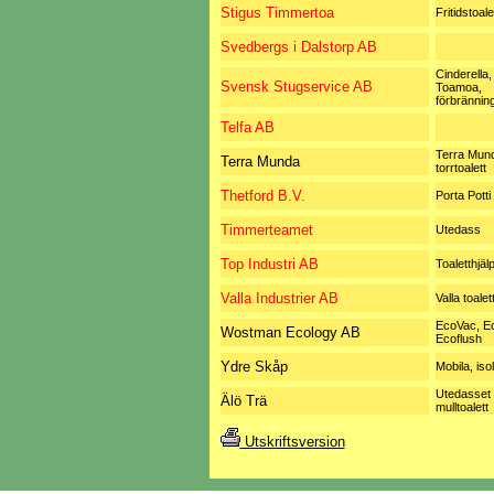
Stigus Timmertoa
Fritidstoale
Svedbergs i Dalstorp AB
Cinderella, 
Svensk Stugservice AB
Toamoa,
förbränning
Telfa AB
Terra Mun
Terra Munda
torrtoalett
Thetford B.V.
Porta Potti
Timmerteamet
Utedass
Top Industri AB
Toaletthjäl
Valla Industrier AB
Valla toalet
EcoVac, E
Wostman Ecology AB
Ecoflush
Ydre Skåp
Mobila, iso
Utedasset
Älö Trä
mulltoalett
Utskriftsversion