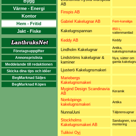
Bygg
AB
Värme - Energi
Finspis AB
Kontor
Gabriel Kakelugnar AB
Fem-kanaliga
Hem - Fritid
850 L,
Jakt - Fiske
Kakelugnspannan
vattenmantlad
Keddy AB
Keddy
Antika,
Lindholm Kakelugnar
Företagsuppgifter
kakelugnsmaka
Lindströms kakelugnar &
Annonsprislista
Nya, sätter om
kaminer
gamla kakelugn
Meddelande till redaktionen
Ljusterö Kakelugnsmakeri
Skicka dina tips och idéer
BegMarknad Säljes
Mariebergs
Kakelugnsmakeri
BegMarknad Köpes
Mygind Design Scandinavia
Keramik
AB
Norrköpings
Antika
kakelugnsmakeri
NunnaUuni
Täljstensugnar
Stockholms
Sandugnen, sn
Kakelugnsmakeri AB
montering
Tulikivi Oyj