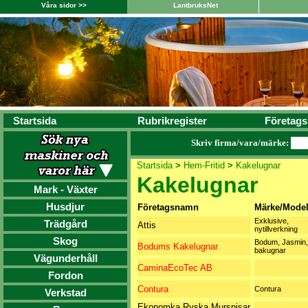
Våra sidor >>
LantbruksNet
Startsida
Rubrikregister
Företags
Skriv firma/vara/märke:
Startsida
>
Hem-Fritid
>
Kakelugnar
Kakelugnar
Mark - Växter
Husdjur
Företagsnamn
Märke/Model
Exklusive,
Trädgård
Attis
nytillverkning
Skog
Bodum, Jasmin,
Bodums Kakelugnar
bakugnar
Vägunderhåll
CaminaEcoTec AB
Fordon
Contura
Contura
Verkstad
Ekonomka Ryska Murspisar