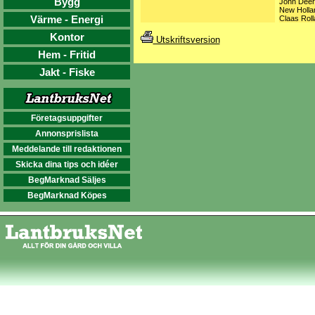
Bygg
John Deer
New Hollan
Värme - Energi
Claas Roll
Kontor
Utskriftsversion
Hem - Fritid
Jakt - Fiske
Företagsuppgifter
Annonsprislista
Meddelande till redaktionen
Skicka dina tips och idéer
BegMarknad Säljes
BegMarknad Köpes