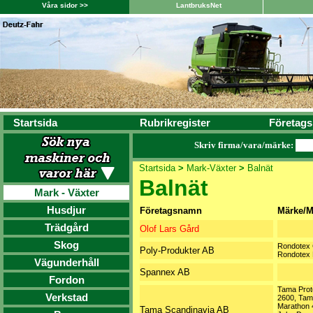
Våra sidor >>
LantbruksNet
Startsida
Rubrikregister
Företags
Skriv firma/vara/märke:
Startsida
>
Mark-Växter
>
Balnät
Balnät
Mark - Växter
Husdjur
Företagsnamn
Märke/M
Trädgård
Olof Lars Gård
Skog
Rondotex 
Poly-Produkter AB
Rondotex 
Vägunderhåll
Spannex AB
Fordon
Tama Prot
Verkstad
2600, Tam
Marathon 
Tama Scandinavia AB