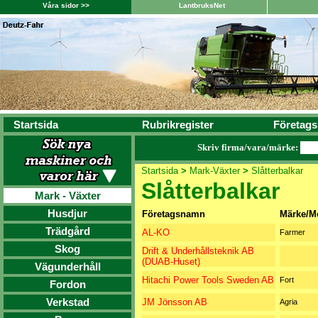
Våra sidor >>
LantbruksNet
Startsida
Rubrikregister
Företags
Skriv firma/vara/märke:
Startsida
>
Mark-Växter
>
Slåtterbalkar
Slåtterbalkar
Mark - Växter
Husdjur
Företagsnamn
Märke/M
Trädgård
AL-KO
Farmer
Skog
Drift & Underhållsteknik AB
(DUAB-Huset)
Vägunderhåll
Hitachi Power Tools Sweden AB
Fort
Fordon
Verkstad
JM Jönsson AB
Agria