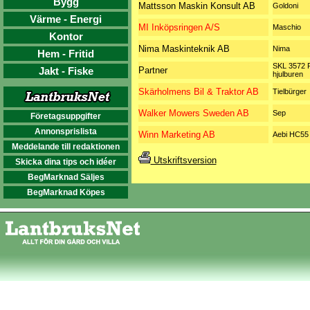
Bygg
Mattsson Maskin Konsult AB
Goldoni
Värme - Energi
MI Inköpsringen A/S
Maschio
Kontor
Nima Maskinteknik AB
Nima
Hem - Fritid
SKL 3572 P
Jakt - Fiske
Partner
hjulburen
Skärholmens Bil & Traktor AB
Tielbürger
Walker Mowers Sweden AB
Sep
Företagsuppgifter
Annonsprislista
Winn Marketing AB
Aebi HC55
Meddelande till redaktionen
Utskriftsversion
Skicka dina tips och idéer
BegMarknad Säljes
BegMarknad Köpes