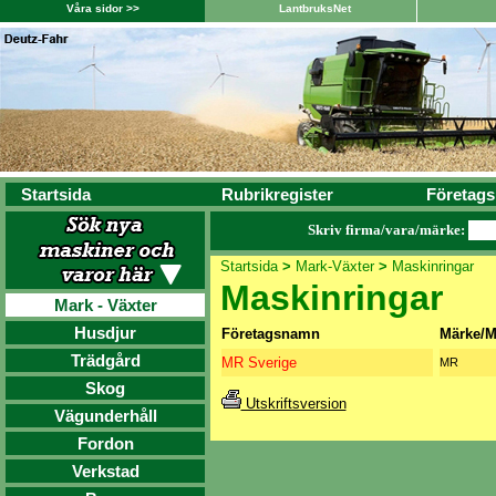
Våra sidor >>
LantbruksNet
Startsida
Rubrikregister
Företags
Skriv firma/vara/märke:
Startsida
>
Mark-Växter
>
Maskinringar
Maskinringar
Mark - Växter
Husdjur
Företagsnamn
Märke/M
Trädgård
MR Sverige
MR
Skog
Utskriftsversion
Vägunderhåll
Fordon
Verkstad