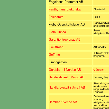
Engelsons Postorder AB
Fanthyttans Elektriska
Elmateriel
Felcostore
Felco
Handverktyg
Floby Överskottslager AB
snökedjor, h
Rosor,
Flora Linnea
trädgårdstill
Garantientreprenad AB
GoOffroad
Allt för ATV
X-Route elek
GoTime
körjournal
Granngården
Gårdslarm i Norden AB
Gårdslarm
Handelshuset i Morup AB
Farming Toys
Kikarsikte, na
mörkersikte,
Handla Digitalt i Umeå AB
rödpunktsikte
Leupold
Badrumsinred
spabad,
Hembad Sverige AB
trädgårdsmöb
fritidsartiklar,
byggmaterial