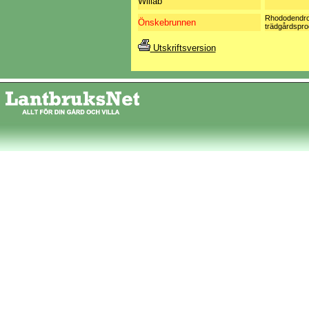
Willab
Rhododendro
Önskebrunnen
trädgårdspro
Utskriftsversion