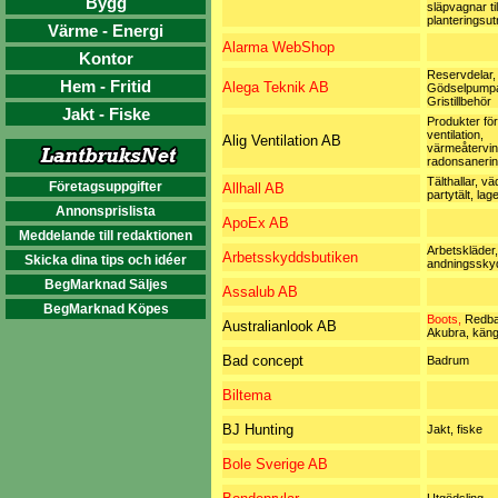
Bygg
släpvagnar til
planteringsut
Värme - Energi
Alarma WebShop
Kontor
Reservdelar,
Hem - Fritid
Alega Teknik AB
Gödselpumpa
Gristillbehör
Jakt - Fiske
Produkter för
ventilation,
Alig Ventilation AB
värmeåtervin
radonsaneri
Tälthallar, v
Företagsuppgifter
Allhall AB
partytält, lag
Annonsprislista
ApoEx AB
Meddelande till redaktionen
Arbetskläder,
Arbetsskyddsbutiken
Skicka dina tips och idéer
andningssky
BegMarknad Säljes
Assalub AB
BegMarknad Köpes
Boots,
Redba
Australianlook AB
Akubra, kängo
Bad concept
Badrum
Biltema
BJ Hunting
Jakt, fiske
Bole Sverige AB