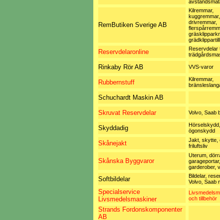
avståndsmät
Kilremmar,
kuggremmar,
drivremmar,
RemButiken Sverige AB
flerspårremm
gräsklipparkn
grädklippartil
Reservdelar ti
Reservdelaronline
trädgårdsma
Rinkaby Rör AB
VVS-varor
Kilremmar,
Rubbernstuff
bränsleslang
Schuchardt Maskin AB
Skruvat Reservdelar
Volvo, Saab b
Hörselskydd
Skyddadig
ögonskydd
Jakt, skytte,
Skånejakt
friluftsliv
Uterum, dörra
Skånska Byggvaror
garageportar
garderober, 
Bildelar, rese
Softbildelar
Volvo, Saab m
Specialservice
Livsmedelsm
Livsmedelsmaskiner
och tillbehör
Strands Fordonskomponenter
AB