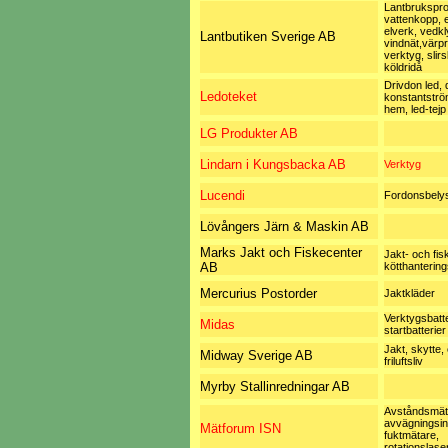
Lantbrukspro
vattenkopp, e
elverk, vedkl
Lantbutiken Sverige AB
vindnät,värp
verktyg, slir
köldridå
Drivdon led, 
Ledoteket
konstantströ
hem, led-tejp
LG Produkter AB
Lindarn i Kungsbacka AB
Verktyg
Lucendi
Fordonsbely
Lövångers Järn & Maskin AB
Marks Jakt och Fiskecenter
Jakt- och fis
AB
kötthanterin
Mercurius Postorder
Jaktkläder
Verktygsbatte
Midas
startbatterie
Jakt, skytte,
Midway Sverige AB
friluftsliv
Myrby Stallinredningar AB
Avståndsmät
avvägningsin
Mätforum ISN
fuktmätare,
rotationslase