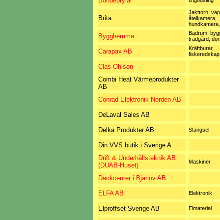
Bondeprylar
Utgödsling
Jakttorn, va
Brita
åtelkamera,
hundkamera, 
Badrum, byg
Bygghemma
trädgård, dör
Kräftburar,
Carapax AB
fiskeredskap
Clas Ohlson
Combi Heat Värmeprodukter
AB
Conrad Elektronik Norden AB
DeLaval Sales AB
Delka Produkter AB
Stängsel
Din VVS butik i Sverige A
Drift & Underhållsteknik AB
Maskiner
(DUAB-Huset)
Däckcenter i Bjärlöv AB
ELFA AB
Elektronik
Elproffset Sverige AB
Elmaterial