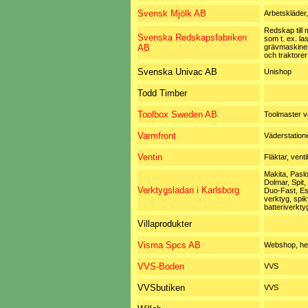
Svensk Mjölk AB
Arbetskläder,
Redskap till 
Svenska Redskapsfabriken
som t. ex. la
AB
grävmaskiner
och traktorer
Svenska Univac AB
Unishop
Todd Timber
Toolbox Sweden AB
Toolmaster v
Varmfront
Väderstation
Ventin
Fläktar, venti
Makita, Pasl
Dolmar, Spit,
Verktygsladan i Karlsborg
Duo-Fast, Es
verktyg, spik
batteriverkty
Villaprodukter
Visma Spcs AB
Webshop, he
VVS-Boden
VVS
VVSbutiken
VVS