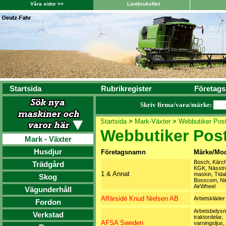
Våra sidor >>
LantbruksNet
Startsida
Rubrikregister
Företags
Skriv firma/vara/märke:
Startsida
>
Mark-Växter
>
Webbutiker Post
Webbutiker Pos
Mark - Växter
Husdjur
Företagsnamn
Märke/Mod
Bosch, Kärch
Trädgård
KGK, Nässt
1 & Annat
maskin, Tida
Skog
Bosscom, Ni
AirWheel
Vägunderhåll
Affärsidé Knud Nielsen AB
Arbetskläder
Fordon
Arbetsbelysn
Verkstad
traktordelar,
AFSA Sweden
varningsljus,