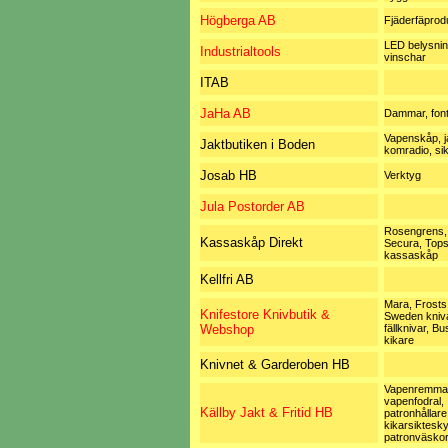
Högberga AB
Fjäderfäprod
LED belysnin
Industrialtools
vinschar
ITAB
JaHa AB
Dammar, fon
Vapenskåp, ja
Jaktbutiken i Boden
komradio, sik
Josab HB
Verktyg
Jula Postorder AB
Rosengrens,
Kassaskåp Direkt
Secura, Tops
kassaskåp
Kellfri AB
Mara, Frosts
Knifestore Knivbutik &
Sweden kniva
Webshop
fällknivar, Bu
kikare
Knivnet & Garderoben HB
Vapenremmar
vapenfodral,
Källby Jakt & Fritid HB
patronhållare
kikarsiktesk
patronväsko