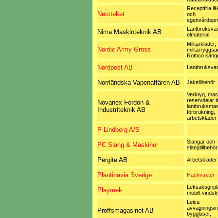
Receptfria l
Netoteket
och
egenvårdspr
Lantbruksvar
Nima Maskinteknik AB
elmaterial
Militärkläder,
Nordic Army Gross
militärryggsä
Rothco käng
Nordpost AB
Lantbruksvar
Norrländska Vapenaffären AB
Jakttillbehör
Verktyg, mas
reservdelar til
Novanex Fordon &
lantbruksmas
Industriteknik AB
förbrukning,
arbetskläder
P Lindberg A/S
Slangar och
PC Slang & Maskiner
slangtillbehör
Pergite AB
Arbetskläder
Plantinavia Sverige
Häckväxter
Leksaksgripl
Playmek
mobilt vinds
Leica
avvägningsin
Proffsmagasinet AB
bygglaser,