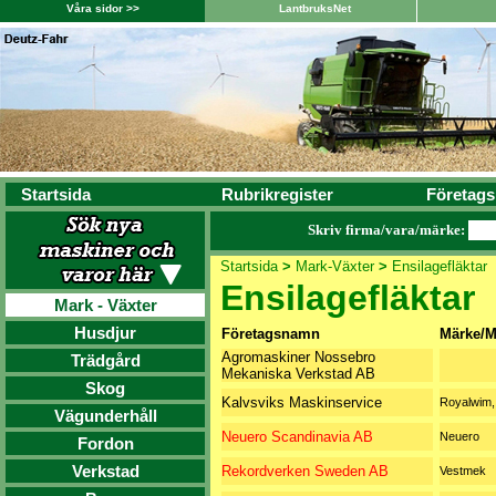
Våra sidor >>
LantbruksNet
Startsida
Rubrikregister
Företags
Skriv firma/vara/märke:
Startsida
>
Mark-Växter
>
Ensilagefläktar
Ensilagefläktar
Mark - Växter
Husdjur
Företagsnamn
Märke/M
Agromaskiner Nossebro
Trädgård
Mekaniska Verkstad AB
Skog
Kalvsviks Maskinservice
Royalwim,
Vägunderhåll
Neuero Scandinavia AB
Neuero
Fordon
Verkstad
Rekordverken Sweden AB
Vestmek